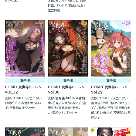
す！（１）
帆
MAKI
太郎
吉いず
空栗和太
掘骨
砕三
げんやき
森永ひとみ
富吉麻帆
電子版
電子版
電子版
COMIC異世界ハーレム
COMIC異世界ハーレム
COMIC異世界ハーレム
VOL.32
Vol.30
Vol.29
葵抄
ユウキチ.
灰色こうり
葵抄
雪月佳
kt60
吉舎和
葵抄
ユウキチ.
灰色こうり
孤島ビデヲ
吉舎和幸
吉い
幸
花見沢Q太郎
吉いず
空
雪月佳
kt60
柳々
ゆうきあ
ず
空栗和太
げんやき
栗和太
高見梁川
壱犬にこ
ずさ
孤島ビデヲ
花見沢Q太
こ
紫紅シキ
げんやき
郎
ぽよ
吉いず
空栗和太
紫
紅シキ