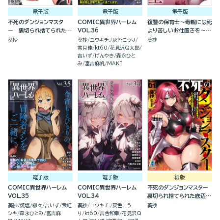
電子版
電子版
電子版
不死のダンジョンマスタ
COMIC異世界ハーレム
復讐の保育士～毒親には死
ー 裏切られ捨てられた底
VOL.36
より苦しいお仕置きを～
辺冒険者が元仲間の女冒険
（分冊版）
葵抄
葵抄
ユウキチ.
灰色こうり
葵抄
者たちにわからせ復讐を誓
雪月佳
kt60
花見沢Q太郎
います！（分冊版）
吉いず
げんやき
森永ひと
み
富吉麻帆
MAKI
電子版
電子版
紙版
COMIC異世界ハーレム
COMIC異世界ハーレム
不死のダンジョンマスター
VOL.35
VOL.34
裏切られ捨てられた底辺冒
険者が元仲間の女冒険者た
葵抄
焼塩
柳々
吉いず
紫紅
葵抄
ユウキチ.
灰色こう
葵抄
ちにわからせ復讐を誓いま
シキ
森永ひとみ
富吉麻
り
kt60
吉舎和幸
花見沢Q