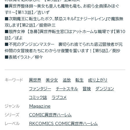
■異世界整体師～美女も亜人も魔物も竜も、お前ら全員揉みほぐ
す!!～【第13話】／吉いず
■次期魔王に転生したボク、禁忌スキル『エナジードレイン』で魔族無
双します【第2話】／掘骨砕三
■限界女神 【急募】異世界転生窓口はアットホームな職場です【第10
話】／ぽよ
■不死のダンジョンマスター 裏切られ捨てられた底辺冒険者が元
仲間の女冒険者たちにわからせ復讐を誓います！【第5話】／葵抄
■表紙イラスト／柳々
キーワード
異世界
美少女
追放
転生
成り上がり
ファンタジー
チートスキル
冒険
ダンジョン
コミック誌
ラブコメ
ジャンル
Magazine
シリーズ
COMIC異世界ハーレム
レーベル
RKCOMICS COMIC異世界ハーレム