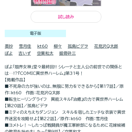
試し読み
電子版
葵抄
雪月佳
kt60
柳々
孤島ビデヲ
花見沢Q太郎
ぽよ
吉いず
空栗和太
掘骨砕三
ぽよ「限界女神」堂々最終回!! シレーナと主人公の前世での関係と
は…!?『COMIC異世界ハーレム』第31号！
【掲載作品】
■不死身の力が強いのは、無限に努力をできるから【第17話】／原
作：kt60 作画：花見沢Q太郎
■転生ヒーリングライフ 異能スキル『治癒』の力で異世界ハーレム
【第20話】／孤島ビデヲ
■ミティのえちえちダンジョン スキルを宿したエッチな衣装で異世
界迷宮を攻略せよ【第22話】／原作：kt60 作画：雪月佳
■ヨメトレ！～したっぱ戦闘員が魔王軍幹部になるために花嫁候補
の教育を始めました～【第9話】／空栗和太