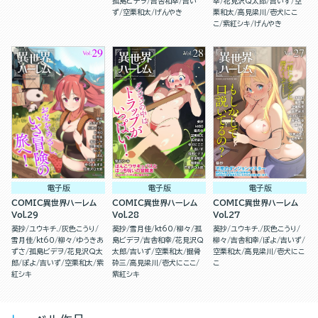
孤島ビデヲ
吉舎和幸
吉い
幸
花見沢Q太郎
吉いず
空
す！（１）
ず
空栗和太
げんやき
栗和太
高見梁川
壱犬にこ
こ
紫紅シキ
げんやき
電子版
電子版
電子版
COMIC異世界ハーレム
COMIC異世界ハーレム
COMIC異世界ハーレム
Vol.29
Vol.28
Vol.27
葵抄
ユウキチ.
灰色こうり
葵抄
雪月佳
kt60
柳々
孤
葵抄
ユウキチ.
灰色こうり
雪月佳
kt60
柳々
ゆうきあ
島ビデヲ
吉舎和幸
花見沢Q
柳々
吉舎和幸
ぽよ
吉いず
ずさ
孤島ビデヲ
花見沢Q太
太郎
吉いず
空栗和太
掘骨
空栗和太
高見梁川
壱犬にこ
郎
ぽよ
吉いず
空栗和太
紫
砕三
高見梁川
壱犬にここ
こ
紅シキ
紫紅シキ