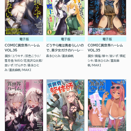
電子版
電子版
電子版
COMIC異世界ハーレム
どうやら俺は勇者らしいの
COMIC異世界ハーレム
VOL.36
で、美少女だけのハーレム
VOL.35
パーティを組んで魔王を退
葵抄
ユウキチ.
灰色こうり
森永ひとみ
富吉麻帆
葵抄
焼塩
柳々
吉いず
紫紅
治しにいきます（分冊版）
雪月佳
kt60
花見沢Q太郎
シキ
森永ひとみ
富吉麻
吉いず
げんやき
森永ひと
帆
MAKI
み
富吉麻帆
MAKI