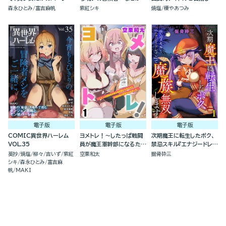
パーティを組んで魔王を退
ジっ子淫魔と無双する！～
す(分冊版）
森永ひとみ
富吉麻帆
紫紅シキ
焼塩
榎やあつみ
治しにいきます（分冊版）
（分冊版）
電子版
電子版
電子版
COMIC異世界ハーレム
ヨメトレ！～したっぱ戦闘
次期魔王に転生したボク、
VOL.35
員が魔王軍幹部になるため
禁忌スキル『エナジードレイ
に花嫁候補の教育を始めま
ン』で魔族無双します（分冊
葵抄
焼塩
柳々
吉いず
紫紅
空栗和太
掘骨砕三
した～（分冊版）
版）
シキ
森永ひとみ
富吉麻
帆
MAKI