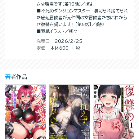
ムな職場です【第10話】／ぽよ
■不死のダンジョンマスター 裏切られ捨てられ
た底辺冒険者が元仲間の女冒険者たちにわから
せ復讐を誓います！【第5話】／葵抄
■表紙イラスト／柳々
発売日
2026/2/25
定価
本体600 ＋ 税
著者作品