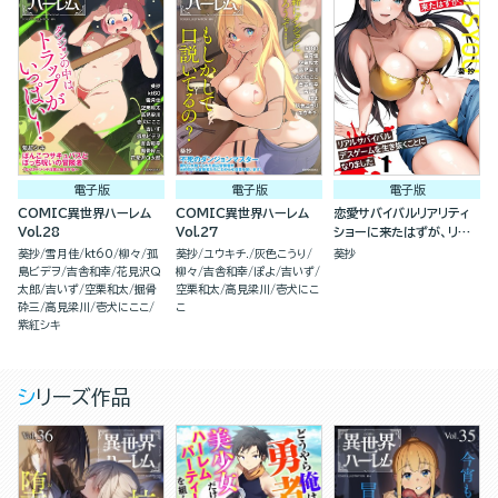
電子版
電子版
電子版
COMIC異世界ハーレム
COMIC異世界ハーレム
恋愛サバイバルリアリティ
Vol.28
Vol.27
ショーに来たはずが、リア
ルサバイバルデスゲームを
葵抄
雪月佳
kt60
柳々
孤
葵抄
ユウキチ.
灰色こうり
葵抄
生き抜くことになりました
島ビデヲ
吉舎和幸
花見沢Q
柳々
吉舎和幸
ぽよ
吉いず
（分冊版）
太郎
吉いず
空栗和太
掘骨
空栗和太
高見梁川
壱犬にこ
砕三
高見梁川
壱犬にここ
こ
紫紅シキ
シリーズ作品