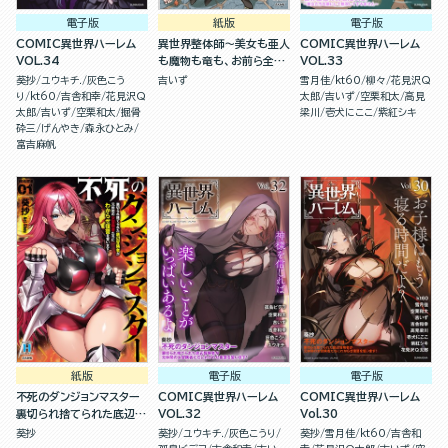
電子版
紙版
電子版
COMIC異世界ハーレム
異世界整体師～美女も亜人
COMIC異世界ハーレム
VOL.34
も魔物も竜も、お前ら全員
VOL.33
揉みほぐす！！～(２)
葵抄
ユウキチ.
灰色こう
吉いず
雪月佳
kt60
柳々
花見沢Q
り
kt60
吉舎和幸
花見沢Q
太郎
吉いず
空栗和太
高見
太郎
吉いず
空栗和太
掘骨
梁川
壱犬にここ
紫紅シキ
砕三
げんやき
森永ひとみ
富吉麻帆
紙版
電子版
電子版
不死のダンジョンマスター
COMIC異世界ハーレム
COMIC異世界ハーレム
裏切られ捨てられた底辺冒
VOL.32
Vol.30
険者が元仲間の女冒険者た
葵抄
葵抄
ユウキチ.
灰色こうり
葵抄
雪月佳
kt60
吉舎和
ちにわからせ復讐を誓いま