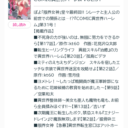
ぽよ「限界女神」堂々最終回!! シレーナと主人公の
前世での関係とは…!?『COMIC異世界ハーレ
ム』第31号！
試し読み
【掲載作品】
■不死身の力が強いのは、無限に努力をできるか
ら【第17話】／原作：kt60 作画：花見沢Q太郎
■転生ヒーリングライフ 異能スキル『治癒』の力
で異世界ハーレム【第20話】／孤島ビデヲ
■ミティのえちえちダンジョン スキルを宿したエ
ッチな衣装で異世界迷宮を攻略せよ【第22話】／
原作：kt60 作画：雪月佳
■ヨメトレ！～したっぱ戦闘員が魔王軍幹部にな
るために花嫁候補の教育を始めました～【第9話】
／空栗和太
■異世界整体師～美女も亜人も魔物も竜も、お前
ら全員揉みほぐす!!～【第13話】／吉いず
■次期魔王に転生したボク、禁忌スキル『エナジー
ドレイン』で魔族無双します【第2話】／掘骨砕三
■限界女神 【急募】異世界転生窓口はアットホー