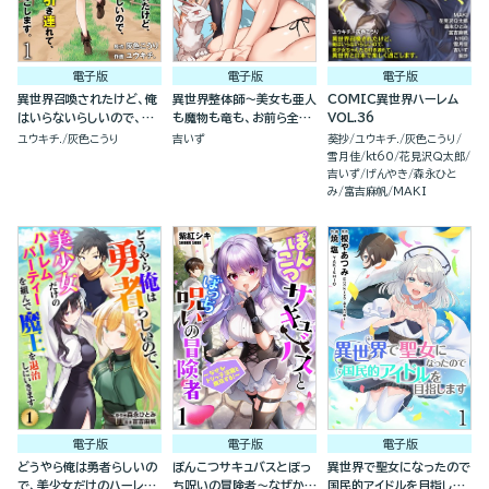
電子版
電子版
電子版
異世界召喚されたけど、俺
異世界整体師～美女も亜人
COMIC異世界ハーレム
はいらないらしいので、美
も魔物も竜も、お前ら全員
VOL.36
少女ちゃんたち引き連れ
揉みほぐす！！～(分冊
ユウキチ.
灰色こうり
吉いず
葵抄
ユウキチ.
灰色こうり
て、異世界と日本で楽しく
版)
雪月佳
kt60
花見沢Q太郎
過ごします。（分冊版）
吉いず
げんやき
森永ひと
み
富吉麻帆
MAKI
電子版
電子版
電子版
どうやら俺は勇者らしいの
ぽんこつサキュバスとぼっ
異世界で聖女になったので
で、美少女だけのハーレム
ち呪いの冒険者～なぜかド
国民的アイドルを目指しま