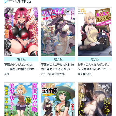
レーベル作品
電子版
電子版
電子版
不死のダンジョンマスタ
不死身の力が強いのは、無
ミティのえちえちダンジョ
ー 裏切られ捨てられた底
限に努力をできるから（分
ン スキルを宿したエッチな
辺冒険者が元仲間の女冒険
冊版）
衣装で異世界迷宮を攻略せ
葵抄
kt60
花見沢Q太郎
雪月佳
kt60
者たちにわからせ復讐を誓
よ（分冊版）
います！（分冊版）