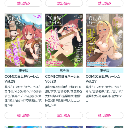
試し読み
試し読み
試し読み
電子版
電子版
電子版
COMIC異世界ハーレム
COMIC異世界ハーレム
COMIC異世界ハーレム
Vol.29
Vol.28
Vol.27
葵抄
ユウキチ.
灰色こうり
葵抄
雪月佳
kt60
柳々
孤
葵抄
ユウキチ.
灰色こうり
雪月佳
kt60
柳々
ゆうきあ
島ビデヲ
吉舎和幸
花見沢Q
柳々
吉舎和幸
ぽよ
吉いず
ずさ
孤島ビデヲ
花見沢Q太
太郎
吉いず
空栗和太
掘骨
空栗和太
高見梁川
壱犬にこ
郎
ぽよ
吉いず
空栗和太
紫
砕三
高見梁川
壱犬にここ
こ
紅シキ
紫紅シキ
試し読み
試し読み
試し読み