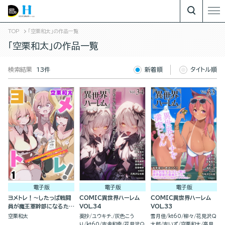
TOP
「空栗和太」の作品一覧
「空栗和太」の作品一覧
検索結果
13件
新着順
タイトル順
電子版
電子版
電子版
ヨメトレ！～したっぱ戦闘
COMIC異世界ハーレム
COMIC異世界ハーレム
員が魔王軍幹部になるため
VOL.34
VOL.33
に花嫁候補の教育を始めま
空栗和太
葵抄
ユウキチ.
灰色こう
雪月佳
kt60
柳々
花見沢Q
した～（分冊版）
り
kt60
吉舎和幸
花見沢Q
太郎
吉いず
空栗和太
高見