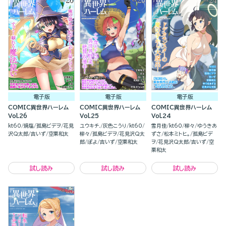
電子版
電子版
電子版
COMIC異世界ハーレム
COMIC異世界ハーレム
COMIC異世界ハーレム
Vol.26
Vol.25
Vol.24
kt60
焼塩
孤島ビデヲ
花見
ユウキチ.
灰色こうり
kt60
雪月佳
kt60
柳々
ゆうきあ
沢Q太郎
吉いず
空栗和太
柳々
孤島ビデヲ
花見沢Q太
ずさ
松本ミトヒ。
孤島ビデ
郎
ぽよ
吉いず
空栗和太
ヲ
花見沢Q太郎
吉いず
空
栗和太
試し読み
試し読み
試し読み