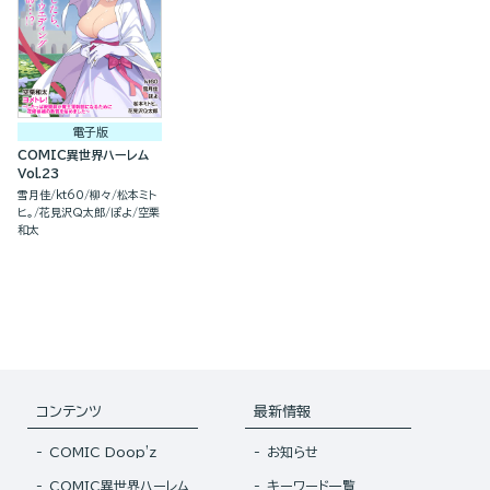
電子版
COMIC異世界ハーレム
Vol.23
雪月佳
kt60
柳々
松本ミト
ヒ。
花見沢Q太郎
ぽよ
空栗
和太
コンテンツ
最新情報
COMIC Doop'z
お知らせ
COMIC異世界ハーレム
キーワード一覧