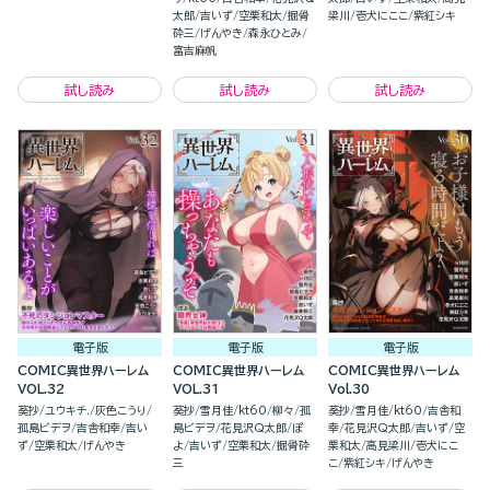
太郎
吉いず
空栗和太
掘骨
梁川
壱犬にここ
紫紅シキ
砕三
げんやき
森永ひとみ
富吉麻帆
試し読み
試し読み
試し読み
電子版
電子版
電子版
COMIC異世界ハーレム
COMIC異世界ハーレム
COMIC異世界ハーレム
VOL.32
VOL.31
Vol.30
葵抄
ユウキチ.
灰色こうり
葵抄
雪月佳
kt60
柳々
孤
葵抄
雪月佳
kt60
吉舎和
孤島ビデヲ
吉舎和幸
吉い
島ビデヲ
花見沢Q太郎
ぽ
幸
花見沢Q太郎
吉いず
空
ず
空栗和太
げんやき
よ
吉いず
空栗和太
掘骨砕
栗和太
高見梁川
壱犬にこ
三
こ
紫紅シキ
げんやき