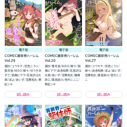
電子版
電子版
電子版
COMIC異世界ハーレム
COMIC異世界ハーレム
COMIC異世界ハーレム
Vol.29
Vol.28
Vol.27
葵抄
ユウキチ.
灰色こうり
葵抄
雪月佳
kt60
柳々
孤
葵抄
ユウキチ.
灰色こうり
雪月佳
kt60
柳々
ゆうきあ
島ビデヲ
吉舎和幸
花見沢Q
柳々
吉舎和幸
ぽよ
吉いず
ずさ
孤島ビデヲ
花見沢Q太
太郎
吉いず
空栗和太
掘骨
空栗和太
高見梁川
壱犬にこ
郎
ぽよ
吉いず
空栗和太
紫
砕三
高見梁川
壱犬にここ
こ
紅シキ
紫紅シキ
試し読み
試し読み
試し読み