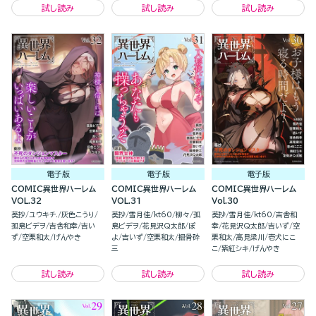
試し読み
試し読み
試し読み
電子版
電子版
電子版
COMIC異世界ハーレム
COMIC異世界ハーレム
COMIC異世界ハーレム
VOL.32
VOL.31
Vol.30
葵抄
ユウキチ.
灰色こうり
葵抄
雪月佳
kt60
柳々
孤
葵抄
雪月佳
kt60
吉舎和
孤島ビデヲ
吉舎和幸
吉い
島ビデヲ
花見沢Q太郎
ぽ
幸
花見沢Q太郎
吉いず
空
ず
空栗和太
げんやき
よ
吉いず
空栗和太
掘骨砕
栗和太
高見梁川
壱犬にこ
三
こ
紫紅シキ
げんやき
試し読み
試し読み
試し読み