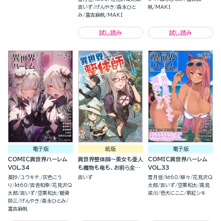
吉いず
げんやき
森永ひと
帆
MAKI
み
富吉麻帆
MAKI
試し読み
試し読み
電子版
紙版
電子版
COMIC異世界ハーレム
異世界整体師～美女も亜人
COMIC異世界ハーレム
VOL.34
も魔物も竜も、お前ら全員
VOL.33
揉みほぐす！！～(２)
葵抄
ユウキチ.
灰色こう
吉いず
雪月佳
kt60
柳々
花見沢Q
り
kt60
吉舎和幸
花見沢Q
太郎
吉いず
空栗和太
高見
太郎
吉いず
空栗和太
掘骨
梁川
壱犬にここ
紫紅シキ
砕三
げんやき
森永ひとみ
富吉麻帆