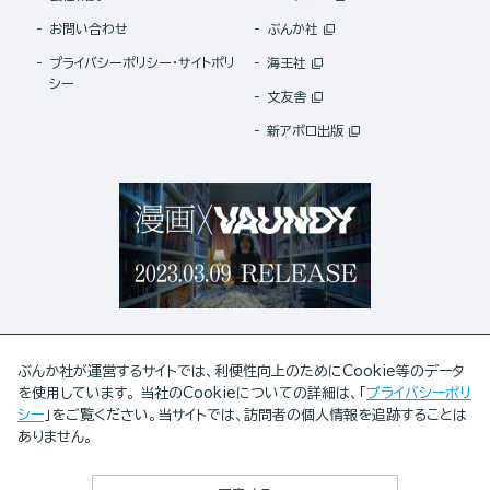
お問い合わせ
ぶんか社
プライバシーポリシー・サイトポリ
海王社
シー
文友舎
新アポロ出版
ぶんか社が運営するサイトでは、利便性向上のためにCookie等のデータ
を使用しています。 当社のCookieについての詳細は、「
プライバシーポリ
シー
」をご覧ください。当サイトでは、訪問者の個人情報を追跡することは
ABJマークは、この電子書店・電子書籍配信サービスが、著作権者からコンテンツ使用許諾を
ありません。
得た正規版配信サービスであることを示す登録商標(登録番号 第6091713号)です。
ABJマークの詳細、ABJマークを掲示しているサービスの一覧はこちら。
https://aebs.or.jp/