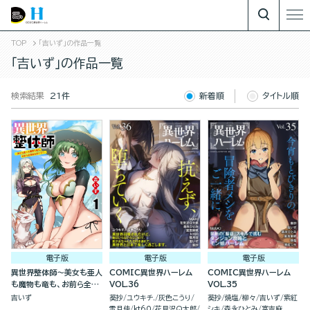
TOP
「吉いず」の作品一覧
「吉いず」の作品一覧
検索結果
21件
新着順
タイトル順
電子版
電子版
電子版
異世界整体師～美女も亜人
COMIC異世界ハーレム
COMIC異世界ハーレム
も魔物も竜も、お前ら全員
VOL.36
VOL.35
揉みほぐす！！～(分冊
吉いず
葵抄
ユウキチ.
灰色こうり
葵抄
焼塩
柳々
吉いず
紫紅
版)
雪月佳
kt60
花見沢Q太郎
シキ
森永ひとみ
富吉麻