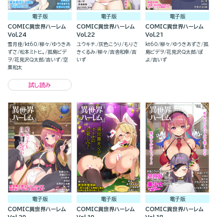
電子版
電子版
電子版
COMIC異世界ハーレム
COMIC異世界ハーレム
COMIC異世界ハーレム
Vol.24
Vol.22
Vol.21
雪月佳
kt60
柳々
ゆうきあ
ユウキチ.
灰色こうり
もりさ
kt60
柳々
ゆうきあずさ
孤
ずさ
松本ミトヒ。
孤島ビデ
きくるみ
柳々
吉舎和幸
吉
島ビデヲ
花見沢Q太郎
ぽ
ヲ
花見沢Q太郎
吉いず
空
いず
よ
吉いず
栗和太
試し読み
電子版
電子版
電子版
COMIC異世界ハーレム
COMIC異世界ハーレム
COMIC異世界ハーレム