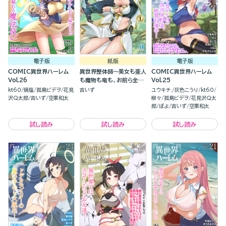
電子版
紙版
電子版
COMIC異世界ハーレム
異世界整体師～美女も亜人
COMIC異世界ハーレム
Vol.26
も魔物も竜も、お前ら全員
Vol.25
揉みほぐす！！～(1)
kt60
焼塩
孤島ビデヲ
花見
吉いず
ユウキチ.
灰色こうり
kt60
沢Q太郎
吉いず
空栗和太
柳々
孤島ビデヲ
花見沢Q太
郎
ぽよ
吉いず
空栗和太
試し読み
試し読み
試し読み