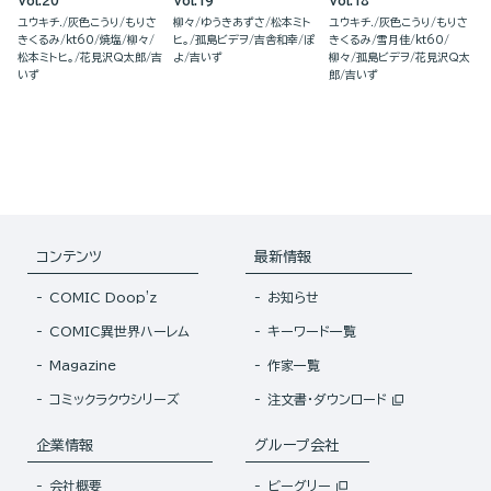
Vol.20
Vol.19
Vol.18
ユウキチ.
灰色こうり
もりさ
柳々
ゆうきあずさ
松本ミト
ユウキチ.
灰色こうり
もりさ
きくるみ
kt60
焼塩
柳々
ヒ。
孤島ビデヲ
吉舎和幸
ぽ
きくるみ
雪月佳
kt60
松本ミトヒ。
花見沢Q太郎
吉
よ
吉いず
柳々
孤島ビデヲ
花見沢Q太
いず
郎
吉いず
コンテンツ
最新情報
COMIC Doop'z
お知らせ
COMIC異世界ハーレム
キーワード一覧
Magazine
作家一覧
コミックラクウシリーズ
注文書・ダウンロード
企業情報
グループ会社
会社概要
ビーグリー