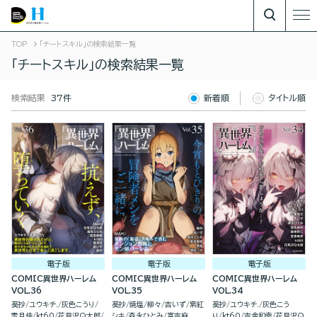
TOP
「チートスキル」の検索結果一覧
「チートスキル」の検索結果一覧
検索結果
37件
新着順
タイトル順
電子版
電子版
電子版
COMIC異世界ハーレム
COMIC異世界ハーレム
COMIC異世界ハーレム
VOL.36
VOL.35
VOL.34
葵抄
ユウキチ.
灰色こうり
葵抄
焼塩
柳々
吉いず
紫紅
葵抄
ユウキチ.
灰色こう
雪月佳
kt60
花見沢Q太郎
シキ
森永ひとみ
富吉麻
り
kt60
吉舎和幸
花見沢Q