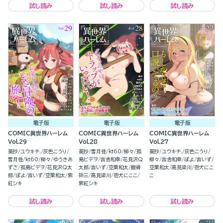
試し読み
試し読み
試し読み
電子版
電子版
電子版
COMIC異世界ハーレム
COMIC異世界ハーレム
COMIC異世界ハーレム
Vol.29
Vol.28
Vol.27
葵抄
ユウキチ.
灰色こうり
葵抄
雪月佳
kt60
柳々
孤
葵抄
ユウキチ.
灰色こうり
雪月佳
kt60
柳々
ゆうきあ
島ビデヲ
吉舎和幸
花見沢Q
柳々
吉舎和幸
ぽよ
吉いず
ずさ
孤島ビデヲ
花見沢Q太
太郎
吉いず
空栗和太
掘骨
空栗和太
高見梁川
壱犬にこ
郎
ぽよ
吉いず
空栗和太
紫
砕三
高見梁川
壱犬にここ
こ
紅シキ
紫紅シキ
試し読み
試し読み
試し読み