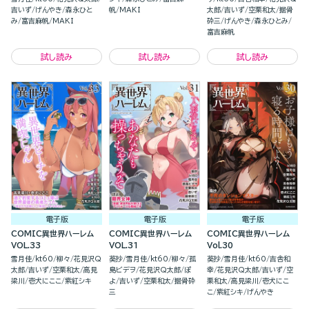
吉いず
げんやき
森永ひと
帆
MAKI
太郎
吉いず
空栗和太
掘骨
み
富吉麻帆
MAKI
砕三
げんやき
森永ひとみ
富吉麻帆
試し読み
試し読み
試し読み
電子版
電子版
電子版
COMIC異世界ハーレム
COMIC異世界ハーレム
COMIC異世界ハーレム
VOL.33
VOL.31
Vol.30
雪月佳
kt60
柳々
花見沢Q
葵抄
雪月佳
kt60
柳々
孤
葵抄
雪月佳
kt60
吉舎和
太郎
吉いず
空栗和太
高見
島ビデヲ
花見沢Q太郎
ぽ
幸
花見沢Q太郎
吉いず
空
梁川
壱犬にここ
紫紅シキ
よ
吉いず
空栗和太
掘骨砕
栗和太
高見梁川
壱犬にこ
三
こ
紫紅シキ
げんやき