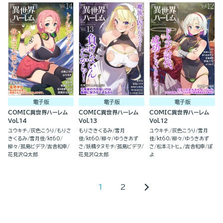
電子版
電子版
電子版
COMIC異世界ハーレム
COMIC異世界ハーレム
COMIC異世界ハーレム
Vol.14
Vol.13
Vol.12
ユウキチ.
灰色こうり
もりさ
もりさきくるみ
雪月
ユウキチ.
灰色こうり
雪月
きくるみ
雪月佳
kt60
佳
kt60
柳々
ゆうきあず
佳
kt60
柳々
ゆうきあず
柳々
孤島ビデヲ
吉舎和幸
さ
妖精タヌモチ
孤島ビデヲ
さ
松本ミトヒ。
吉舎和幸
ぽ
花見沢Q太郎
花見沢Q太郎
よ
1
2