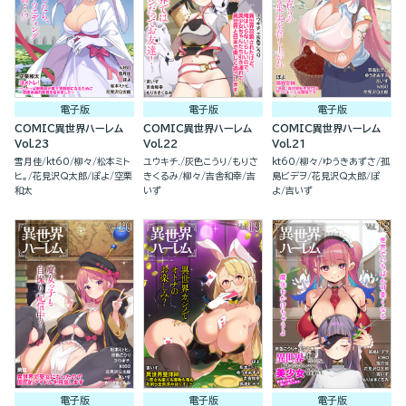
電子版
電子版
電子版
COMIC異世界ハーレム
COMIC異世界ハーレム
COMIC異世界ハーレム
Vol.23
Vol.22
Vol.21
雪月佳
kt60
柳々
松本ミト
ユウキチ.
灰色こうり
もりさ
kt60
柳々
ゆうきあずさ
孤
ヒ。
花見沢Q太郎
ぽよ
空栗
きくるみ
柳々
吉舎和幸
吉
島ビデヲ
花見沢Q太郎
ぽ
和太
いず
よ
吉いず
電子版
電子版
電子版