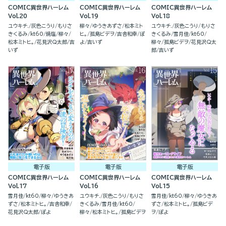
COMIC異世界ハーレム
COMIC異世界ハーレム
COMIC異世界ハーレム
Vol.20
Vol.19
Vol.18
ユウキチ.
灰色こうり
もりさ
柳々
ゆうきあずさ
松本ミト
ユウキチ.
灰色こうり
もりさ
きくるみ
kt60
焼塩
柳々
ヒ。
孤島ビデヲ
吉舎和幸
ぽ
きくるみ
雪月佳
kt60
松本ミトヒ。
花見沢Q太郎
吉
よ
吉いず
柳々
孤島ビデヲ
花見沢Q太
いず
郎
吉いず
電子版
電子版
電子版
COMIC異世界ハーレム
COMIC異世界ハーレム
COMIC異世界ハーレム
Vol.17
Vol.16
Vol.15
雪月佳
kt60
柳々
ゆうきあ
ユウキチ.
灰色こうり
もりさ
雪月佳
kt60
柳々
ゆうきあ
ずさ
松本ミトヒ。
吉舎和幸
きくるみ
雪月佳
kt60
ずさ
松本ミトヒ。
孤島ビデ
花見沢Q太郎
ぽよ
柳々
松本ミトヒ。
孤島ビデヲ
ヲ
ぽよ