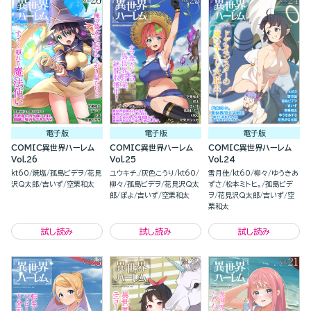
電子版
電子版
電子版
COMIC異世界ハーレム
COMIC異世界ハーレム
COMIC異世界ハーレム
Vol.26
Vol.25
Vol.24
kt60
焼塩
孤島ビデヲ
花見
ユウキチ.
灰色こうり
kt60
雪月佳
kt60
柳々
ゆうきあ
沢Q太郎
吉いず
空栗和太
柳々
孤島ビデヲ
花見沢Q太
ずさ
松本ミトヒ。
孤島ビデ
郎
ぽよ
吉いず
空栗和太
ヲ
花見沢Q太郎
吉いず
空
栗和太
試し読み
試し読み
試し読み