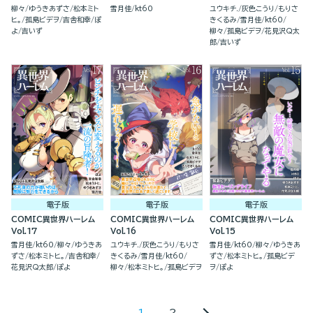
衣装で異世界迷宮を攻略せ
柳々
ゆうきあずさ
松本ミト
雪月佳
kt60
ユウキチ.
灰色こうり
もりさ
よ(2)
ヒ。
孤島ビデヲ
吉舎和幸
ぽ
きくるみ
雪月佳
kt60
よ
吉いず
柳々
孤島ビデヲ
花見沢Q太
郎
吉いず
電子版
電子版
電子版
COMIC異世界ハーレム
COMIC異世界ハーレム
COMIC異世界ハーレム
Vol.17
Vol.16
Vol.15
雪月佳
kt60
柳々
ゆうきあ
ユウキチ.
灰色こうり
もりさ
雪月佳
kt60
柳々
ゆうきあ
ずさ
松本ミトヒ。
吉舎和幸
きくるみ
雪月佳
kt60
ずさ
松本ミトヒ。
孤島ビデ
花見沢Q太郎
ぽよ
柳々
松本ミトヒ。
孤島ビデヲ
ヲ
ぽよ
1
2