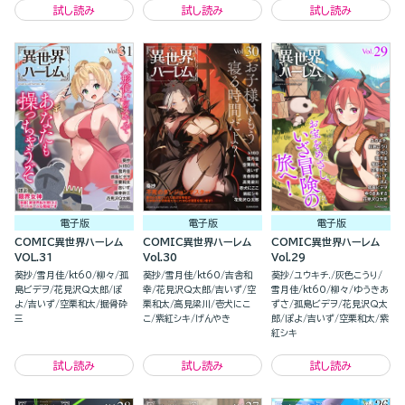
試し読み
試し読み
試し読み
電子版
電子版
電子版
COMIC異世界ハーレム
COMIC異世界ハーレム
COMIC異世界ハーレム
VOL.31
Vol.30
Vol.29
葵抄
雪月佳
kt60
柳々
孤
葵抄
雪月佳
kt60
吉舎和
葵抄
ユウキチ.
灰色こうり
島ビデヲ
花見沢Q太郎
ぽ
幸
花見沢Q太郎
吉いず
空
雪月佳
kt60
柳々
ゆうきあ
よ
吉いず
空栗和太
掘骨砕
栗和太
高見梁川
壱犬にこ
ずさ
孤島ビデヲ
花見沢Q太
三
こ
紫紅シキ
げんやき
郎
ぽよ
吉いず
空栗和太
紫
紅シキ
試し読み
試し読み
試し読み