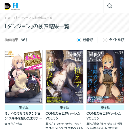
TOP
「ダンジョン」の検索結果一覧
「ダンジョン」の検索結果一覧
検索結果
36件
新着順
タイトル順
電子版
電子版
電子版
ミティのえちえちダンジョ
COMIC異世界ハーレム
COMIC異世界ハーレム
ン スキルを宿したエッチな
VOL.36
VOL.35
衣装で異世界迷宮を攻略せ
雪月佳
kt60
葵抄
ユウキチ.
灰色こうり
葵抄
焼塩
柳々
吉いず
紫紅
よ（分冊版）
雪月佳
kt60
花見沢Q太郎
シキ
森永ひとみ
富吉麻