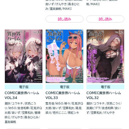
吉いず
げんやき
森永ひと
帆
MAKI
み
富吉麻帆
MAKI
試し読み
試し読み
電子版
電子版
電子版
COMIC異世界ハーレム
COMIC異世界ハーレム
COMIC異世界ハーレム
VOL.34
VOL.33
VOL.32
葵抄
ユウキチ.
灰色こう
雪月佳
kt60
柳々
花見沢Q
葵抄
ユウキチ.
灰色こうり
り
kt60
吉舎和幸
花見沢Q
太郎
吉いず
空栗和太
高見
孤島ビデヲ
吉舎和幸
吉い
太郎
吉いず
空栗和太
掘骨
梁川
壱犬にここ
紫紅シキ
ず
空栗和太
げんやき
砕三
げんやき
森永ひとみ
富吉麻帆