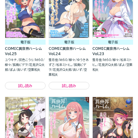
電子版
電子版
電子版
COMIC異世界ハーレム
COMIC異世界ハーレム
COMIC異世界ハーレム
Vol.25
Vol.24
Vol.23
ユウキチ.
灰色こうり
kt60
雪月佳
kt60
柳々
ゆうきあ
雪月佳
kt60
柳々
松本ミト
柳々
孤島ビデヲ
花見沢Q太
ずさ
松本ミトヒ。
孤島ビデ
ヒ。
花見沢Q太郎
ぽよ
空栗
郎
ぽよ
吉いず
空栗和太
ヲ
花見沢Q太郎
吉いず
空
和太
栗和太
試し読み
試し読み