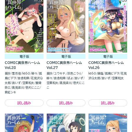
電子版
電子版
電子版
COMIC異世界ハーレム
COMIC異世界ハーレム
COMIC異世界ハーレム
Vol.28
Vol.27
Vol.26
葵抄
雪月佳
kt60
柳々
孤
葵抄
ユウキチ.
灰色こうり
kt60
焼塩
孤島ビデヲ
花見
島ビデヲ
吉舎和幸
花見沢Q
柳々
吉舎和幸
ぽよ
吉いず
沢Q太郎
吉いず
空栗和太
太郎
吉いず
空栗和太
掘骨
空栗和太
高見梁川
壱犬にこ
砕三
高見梁川
壱犬にここ
こ
紫紅シキ
試し読み
試し読み
試し読み