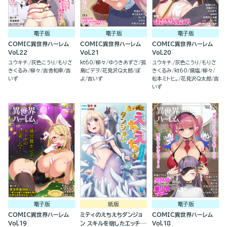
電子版
電子版
電子版
COMIC異世界ハーレム
COMIC異世界ハーレム
COMIC異世界ハーレム
Vol.22
Vol.21
Vol.20
ユウキチ.
灰色こうり
もりさ
kt60
柳々
ゆうきあずさ
孤
ユウキチ.
灰色こうり
もりさ
きくるみ
柳々
吉舎和幸
吉
島ビデヲ
花見沢Q太郎
ぽ
きくるみ
kt60
焼塩
柳々
いず
よ
吉いず
松本ミトヒ。
花見沢Q太郎
吉
いず
電子版
紙版
電子版
COMIC異世界ハーレム
ミティのえちえちダンジョ
COMIC異世界ハーレム
Vol.19
ン スキルを宿したエッチな
Vol.18