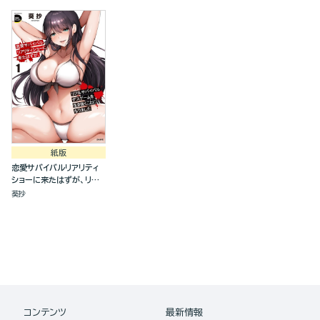
（分冊版）
(3)
(2)
紙版
恋愛サバイバルリアリティ
ショーに来たはずが、リア
ルサバイバルデスゲームを
葵抄
生き抜くことになりました
(1)
コンテンツ
最新情報