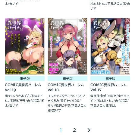
します！（１）
よ
吉いず
松本ミトヒ。
花見沢Q太郎
吉
いず
電子版
電子版
電子版
COMIC異世界ハーレム
COMIC異世界ハーレム
COMIC異世界ハーレム
Vol.19
Vol.18
Vol.17
柳々
ゆうきあずさ
松本ミト
ユウキチ.
灰色こうり
もりさ
雪月佳
kt60
柳々
ゆうきあ
ヒ。
孤島ビデヲ
吉舎和幸
ぽ
きくるみ
雪月佳
kt60
ずさ
松本ミトヒ。
吉舎和幸
よ
吉いず
柳々
孤島ビデヲ
花見沢Q太
花見沢Q太郎
ぽよ
郎
吉いず
1
2