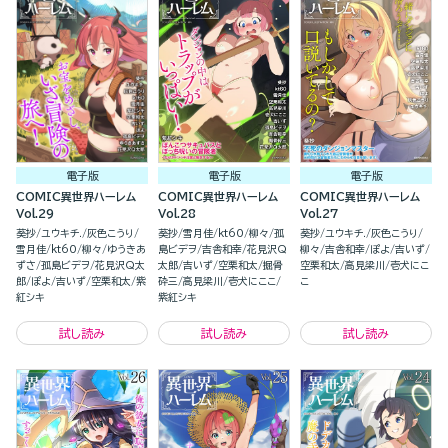
電子版
電子版
電子版
COMIC異世界ハーレム
COMIC異世界ハーレム
COMIC異世界ハーレム
Vol.29
Vol.28
Vol.27
葵抄
ユウキチ.
灰色こうり
葵抄
雪月佳
kt60
柳々
孤
葵抄
ユウキチ.
灰色こうり
雪月佳
kt60
柳々
ゆうきあ
島ビデヲ
吉舎和幸
花見沢Q
柳々
吉舎和幸
ぽよ
吉いず
ずさ
孤島ビデヲ
花見沢Q太
太郎
吉いず
空栗和太
掘骨
空栗和太
高見梁川
壱犬にこ
郎
ぽよ
吉いず
空栗和太
紫
砕三
高見梁川
壱犬にここ
こ
紅シキ
紫紅シキ
試し読み
試し読み
試し読み