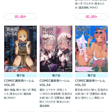
過ごします。（分冊版）
吉いず
げんやき
森永ひと
み
富吉麻帆
MAKI
試し読み
試し読み
電子版
電子版
電子版
COMIC異世界ハーレム
COMIC異世界ハーレム
COMIC異世界ハーレム
VOL.35
VOL.34
VOL.33
葵抄
焼塩
柳々
吉いず
紫紅
葵抄
ユウキチ.
灰色こう
雪月佳
kt60
柳々
花見沢Q
シキ
森永ひとみ
富吉麻
り
kt60
吉舎和幸
花見沢Q
太郎
吉いず
空栗和太
高見
帆
MAKI
太郎
吉いず
空栗和太
掘骨
梁川
壱犬にここ
紫紅シキ
砕三
げんやき
森永ひとみ
富吉麻帆