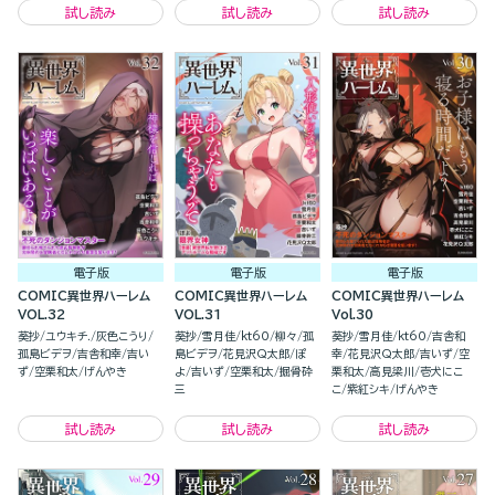
試し読み
試し読み
試し読み
電子版
電子版
電子版
COMIC異世界ハーレム
COMIC異世界ハーレム
COMIC異世界ハーレム
VOL.32
VOL.31
Vol.30
葵抄
ユウキチ.
灰色こうり
葵抄
雪月佳
kt60
柳々
孤
葵抄
雪月佳
kt60
吉舎和
孤島ビデヲ
吉舎和幸
吉い
島ビデヲ
花見沢Q太郎
ぽ
幸
花見沢Q太郎
吉いず
空
ず
空栗和太
げんやき
よ
吉いず
空栗和太
掘骨砕
栗和太
高見梁川
壱犬にこ
三
こ
紫紅シキ
げんやき
試し読み
試し読み
試し読み