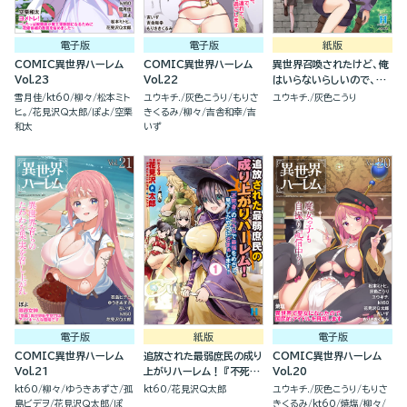
電子版
電子版
紙版
COMIC異世界ハーレム
COMIC異世界ハーレム
異世界召喚されたけど、俺
Vol.23
Vol.22
はいらないらしいので、美
少女ちゃんたち引き連れ
雪月佳
kt60
柳々
松本ミト
ユウキチ.
灰色こうり
もりさ
ユウキチ.
灰色こうり
て、異世界と日本で楽しく
ヒ。
花見沢Q太郎
ぽよ
空栗
きくるみ
柳々
吉舎和幸
吉
過ごします。(2)
和太
いず
電子版
紙版
電子版
COMIC異世界ハーレム
追放された最弱庶民の成り
COMIC異世界ハーレム
Vol.21
上がりハーレム！ 『不死
Vol.20
身』のスキルで最強をめざ
kt60
柳々
ゆうきあずさ
孤
kt60
花見沢Q太郎
ユウキチ.
灰色こうり
もりさ
し、見下したやつにざまぁ
島ビデヲ
花見沢Q太郎
ぽ
きくるみ
kt60
焼塩
柳々