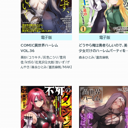
電子版
電子版
COMIC異世界ハーレム
どうやら俺は勇者らしいので、美
VOL.36
少女だけのハーレムパーティを
んで魔王を退治しにいきます（分
葵抄
ユウキチ.
灰色こうり
雪月
森永ひとみ
富吉麻帆
冊版）
佳
kt60
花見沢Q太郎
吉いず
げ
んやき
森永ひとみ
富吉麻帆
MAKI