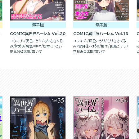
電子版
電子版
ら
COMIC異世界ハーレム Vol.20
COMIC異世界ハーレム Vol.18
ユウキチ.
灰色こうり
もりさきくる
ユウキチ.
灰色こうり
もりさきくる
楽
み
kt60
焼塩
柳々
松本ミトヒ。
み
雪月佳
kt60
柳々
孤島ビデヲ
花見沢Q太郎
吉いず
花見沢Q太郎
吉いず