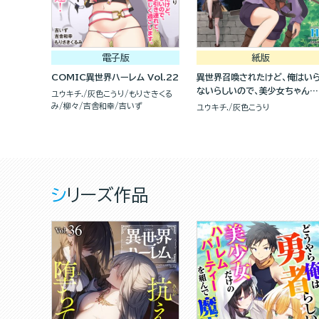
電子版
紙版
COMIC異世界ハーレム Vol.22
異世界召喚されたけど、俺はい
ないらしいので、美少女ちゃんた
ユウキチ.
灰色こうり
もりさきくる
ち引き連れて、異世界と日本で
み
柳々
吉舎和幸
吉いず
ユウキチ.
灰色こうり
しく過ごします。(2)
シリーズ作品