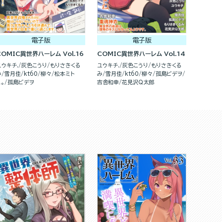
電子版
電子版
COMIC異世界ハーレム Vol.16
COMIC異世界ハーレム Vol.14
ユウキチ.
灰色こうり
もりさきくる
ユウキチ.
灰色こうり
もりさきくる
み
雪月佳
kt60
柳々
松本ミト
み
雪月佳
kt60
柳々
孤島ビデヲ
ヒ。
孤島ビデヲ
吉舎和幸
花見沢Q太郎