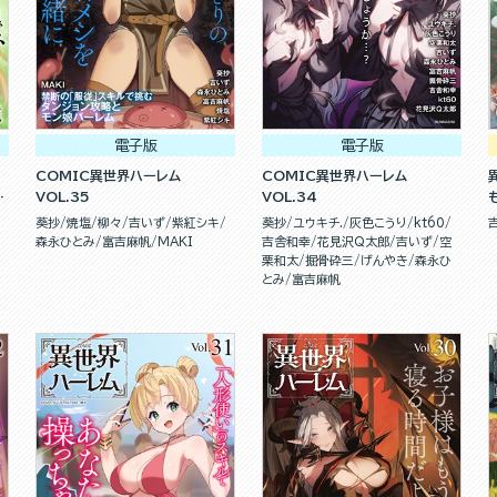
電子版
電子版
COMIC異世界ハーレム
COMIC異世界ハーレム
組
VOL.35
VOL.34
葵抄
焼塩
柳々
吉いず
紫紅シキ
葵抄
ユウキチ.
灰色こうり
kt60
森永ひとみ
富吉麻帆
MAKI
吉舎和幸
花見沢Q太郎
吉いず
空
栗和太
掘骨砕三
げんやき
森永ひ
とみ
富吉麻帆