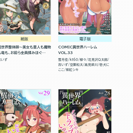
紙版
電子版
異世界整体師～美女も亜人も魔物
COMIC異世界ハーレム
も竜も、お前ら全員揉みほぐ
VOL.33
す！！～(２)
吉いず
雪月佳
kt60
柳々
花見沢Q太郎
吉いず
空栗和太
高見梁川
壱犬に
ここ
紫紅シキ