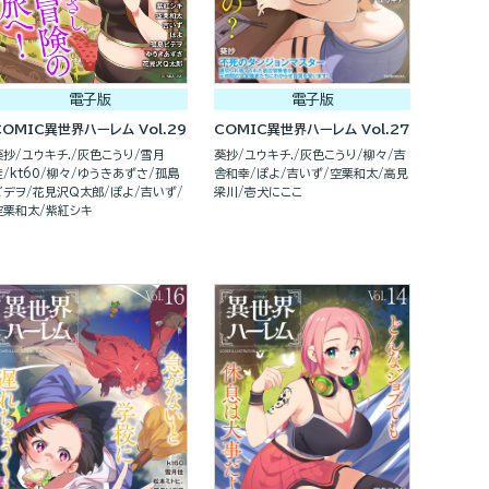
電子版
電子版
COMIC異世界ハーレム Vol.29
COMIC異世界ハーレム Vol.27
葵抄
ユウキチ.
灰色こうり
雪月
葵抄
ユウキチ.
灰色こうり
柳々
吉
佳
kt60
柳々
ゆうきあずさ
孤島
舎和幸
ぽよ
吉いず
空栗和太
高見
ビデヲ
花見沢Q太郎
ぽよ
吉いず
梁川
壱犬にここ
空栗和太
紫紅シキ