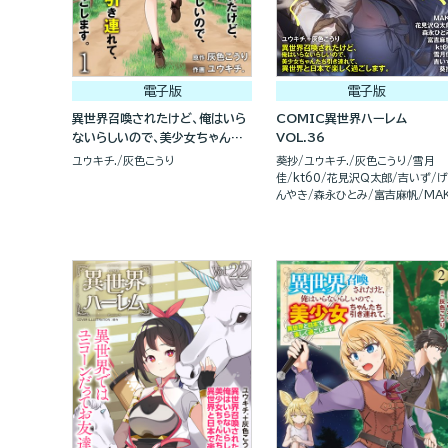
電子版
電子版
異世界召喚されたけど、俺はいら
COMIC異世界ハーレム
ないらしいので、美少女ちゃんた
VOL.36
ち引き連れて、異世界と日本で楽
ユウキチ.
灰色こうり
葵抄
ユウキチ.
灰色こうり
雪月
しく過ごします。（分冊版）
佳
kt60
花見沢Q太郎
吉いず
げ
んやき
森永ひとみ
富吉麻帆
MAK