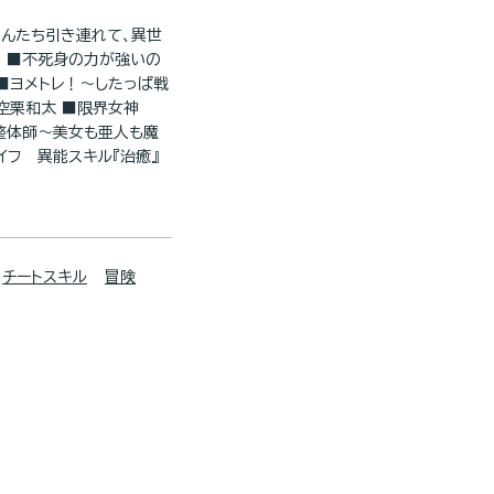
ゃんたち引き連れて、異世
. ■不死身の力が強いの
 ■ヨメトレ！～したっぱ戦
／空栗和太 ■限界女神
界整体師～美女も亜人も魔
イフ 異能スキル『治癒』
チートスキル
冒険