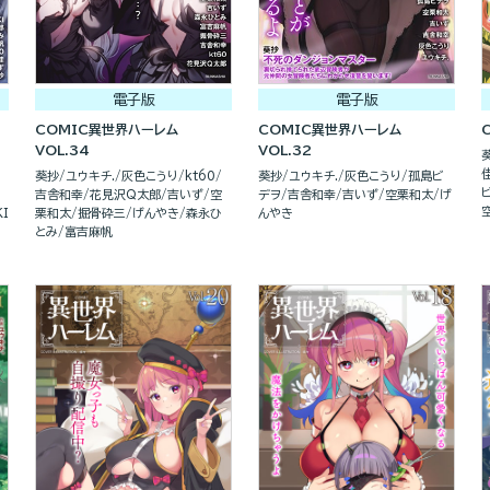
電子版
電子版
COMIC異世界ハーレム
COMIC異世界ハーレム
VOL.34
VOL.32
葵抄
ユウキチ.
灰色こうり
kt60
葵抄
ユウキチ.
灰色こうり
孤島ビ
吉舎和幸
花見沢Q太郎
吉いず
空
デヲ
吉舎和幸
吉いず
空栗和太
げ
I
栗和太
掘骨砕三
げんやき
森永ひ
んやき
とみ
富吉麻帆