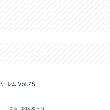
ーレム Vol.25
5
定価
本体600 ＋ 税