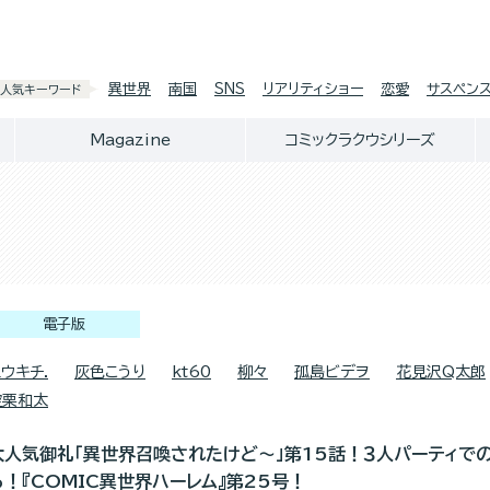
異世界
南国
SNS
リアリティショー
恋愛
サスペン
人気キーワード
Magazine
コミックラクウシリーズ
電子版
ウキチ.
灰色こうり
kt60
柳々
孤島ビデヲ
花見沢Q太郎
空栗和太
大人気御礼「異世界召喚されたけど～」第15話！３人パーティで
る！『COMIC異世界ハーレム』第25号！