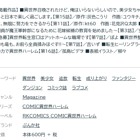
【掲載作品】 ■異世界召喚されたけど、俺はいらないらしいので、美少女ち
界と日本で楽しく過ごします。【第15話】／原作：灰色こうり 作画：ユウキチ
は、無限に努力をできるから【第11話】／原作：kt60 作画：花見沢Q太郎
闘員が魔王軍幹部になるために花嫁候補の教育を始めました～【第3話】
【急募】異世界転生窓口はアットホームな職場です【第7話】／ぽよ ■異世
物も竜も、お前ら全員揉みほぐす!!～【第7話】／吉いず ■転生ヒーリングラ
の力で異世界ハーレム【第16話】／孤島ビデヲ ■表紙イラスト／柳々
キーワード
異世界
美少女
追放
転生
成り上がり
ファンタジー
ダンジョン
コミック誌
ラブコメ
ジャンル
Magazine
シリーズ
COMIC異世界ハーレム
レーベル
RKCOMICS COMIC異世界ハーレム
ブランド
ぶんか社
定価
本体600円 ＋ 税