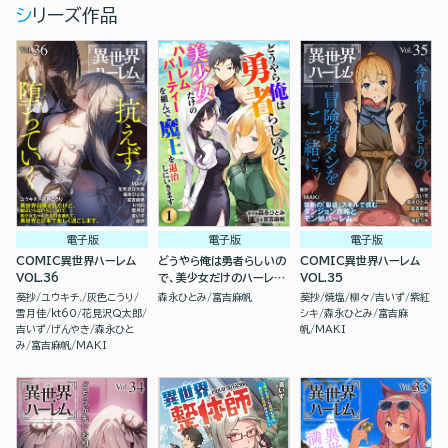
シリーズ作品
電子版
電子版
電子版
COMIC異世界ハーレム
どうやら俺は勇者らしいの
COMIC異世界ハーレム
VOL.36
で、美少女だけのハーレム
VOL.35
パーティを組んで魔王を退
葵抄
ユウキチ.
灰色こうり
森永ひとみ
富吉麻帆
葵抄
焼塩
柳々
吉いず
紫紅
治しにいきます（分冊版）
雪月佳
kt60
花見沢Q太郎
シキ
森永ひとみ
富吉麻
吉いず
げんやき
森永ひと
帆
MAKI
み
富吉麻帆
MAKI