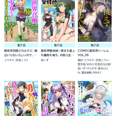
電子版
電子版
電子版
異世界召喚されたけど、俺
異世界整体師～美女も亜人
COMIC異世界ハーレム
はいらないらしいので、美
も魔物も竜も、お前ら全員
VOL.36
少女ちゃんたち引き連れ
揉みほぐす！！～(分冊
ユウキチ.
灰色こうり
吉いず
葵抄
ユウキチ.
灰色こうり
て、異世界と日本で楽しく
版)
雪月佳
kt60
花見沢Q太郎
過ごします。（分冊版）
吉いず
げんやき
森永ひと
み
富吉麻帆
MAKI