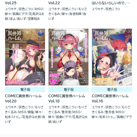
Vol.25
Vol.22
はいらないらしいので、美
少女ちゃんたち引き連れ
ユウキチ.
灰色こうり
kt60
ユウキチ.
灰色こうり
もりさ
ユウキチ.
灰色こうり
て、異世界と日本で楽しく
柳々
孤島ビデヲ
花見沢Q太
きくるみ
柳々
吉舎和幸
吉
過ごします。(2)
郎
ぽよ
吉いず
空栗和太
いず
電子版
電子版
電子版
COMIC異世界ハーレム
COMIC異世界ハーレム
COMIC異世界ハーレム
Vol.20
Vol.18
Vol.16
ユウキチ.
灰色こうり
もりさ
ユウキチ.
灰色こうり
もりさ
ユウキチ.
灰色こうり
もりさ
きくるみ
kt60
焼塩
柳々
きくるみ
雪月佳
kt60
きくるみ
雪月佳
kt60
松本ミトヒ。
花見沢Q太郎
吉
柳々
孤島ビデヲ
花見沢Q太
柳々
松本ミトヒ。
孤島ビデヲ
いず
郎
吉いず