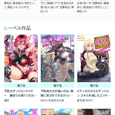
栗和太
高見梁川
壱犬にこ
ずさ
孤島ビデヲ
花見沢Q太
太郎
吉いず
空栗和太
掘骨
こ
紫紅シキ
げんやき
郎
ぽよ
吉いず
空栗和太
紫
砕三
高見梁川
壱犬にここ
紅シキ
紫紅シキ
レーベル作品
電子版
電子版
電子版
不死のダンジョンマスタ
不死身の力が強いのは、無
ミティのえちえちダンジョ
ー 裏切られ捨てられた底
限に努力をできるから（分
ン スキルを宿したエッチな
辺冒険者が元仲間の女冒険
冊版）
衣装で異世界迷宮を攻略せ
葵抄
kt60
花見沢Q太郎
雪月佳
kt60
者たちにわからせ復讐を誓
よ（分冊版）
います！（分冊版）