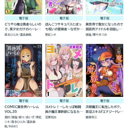
電子版
電子版
電子版
どうやら俺は勇者らしいの
ぽんこつサキュバスとぼっ
異世界で聖女になったので
で、美少女だけのハーレム
ち呪いの冒険者～なぜかド
国民的アイドルを目指しま
パーティを組んで魔王を退
ジっ子淫魔と無双する！～
す(分冊版）
森永ひとみ
富吉麻帆
紫紅シキ
焼塩
榎やあつみ
治しにいきます（分冊版）
（分冊版）
電子版
電子版
電子版
COMIC異世界ハーレム
ヨメトレ！～したっぱ戦闘
次期魔王に転生したボク、
VOL.35
員が魔王軍幹部になるため
禁忌スキル『エナジードレイ
に花嫁候補の教育を始めま
ン』で魔族無双します（分冊
葵抄
焼塩
柳々
吉いず
紫紅
空栗和太
掘骨砕三
した～（分冊版）
版）
シキ
森永ひとみ
富吉麻
帆
MAKI