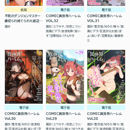
紙版
電子版
電子版
不死のダンジョンマスター
COMIC異世界ハーレム
COMIC異世界ハーレム
裏切られ捨てられた底辺冒
VOL.32
VOL.31
険者が元仲間の女冒険者た
葵抄
葵抄
ユウキチ.
灰色こうり
葵抄
雪月佳
kt60
柳々
孤
ちにわからせ復讐を誓いま
孤島ビデヲ
吉舎和幸
吉い
島ビデヲ
花見沢Q太郎
ぽ
す！（１）
ず
空栗和太
げんやき
よ
吉いず
空栗和太
掘骨砕
三
電子版
電子版
電子版
COMIC異世界ハーレム
COMIC異世界ハーレム
COMIC異世界ハーレム
Vol.30
Vol.29
Vol.28
葵抄
雪月佳
kt60
吉舎和
葵抄
ユウキチ.
灰色こうり
葵抄
雪月佳
kt60
柳々
孤
幸
花見沢Q太郎
吉いず
空
雪月佳
kt60
柳々
ゆうきあ
島ビデヲ
吉舎和幸
花見沢Q