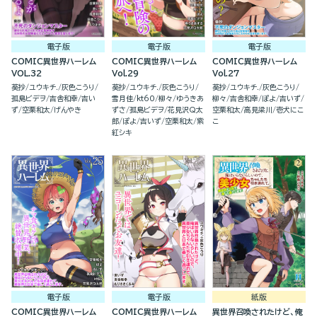
電子版
電子版
電子版
COMIC異世界ハーレム
COMIC異世界ハーレム
COMIC異世界ハーレム
VOL.32
Vol.29
Vol.27
葵抄
ユウキチ.
灰色こうり
葵抄
ユウキチ.
灰色こうり
葵抄
ユウキチ.
灰色こうり
孤島ビデヲ
吉舎和幸
吉い
雪月佳
kt60
柳々
ゆうきあ
柳々
吉舎和幸
ぽよ
吉いず
ず
空栗和太
げんやき
ずさ
孤島ビデヲ
花見沢Q太
空栗和太
高見梁川
壱犬にこ
郎
ぽよ
吉いず
空栗和太
紫
こ
紅シキ
電子版
電子版
紙版
COMIC異世界ハーレム
COMIC異世界ハーレム
異世界召喚されたけど、俺