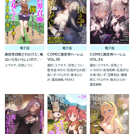
電子版
電子版
電子版
異世界召喚されたけど、俺
COMIC異世界ハーレム
COMIC異世界ハーレム
はいらないらしいので、美
VOL.36
VOL.34
少女ちゃんたち引き連れ
ユウキチ.
灰色こうり
葵抄
ユウキチ.
灰色こうり
葵抄
ユウキチ.
灰色こう
て、異世界と日本で楽しく
雪月佳
kt60
花見沢Q太郎
り
kt60
吉舎和幸
花見沢Q
過ごします。（分冊版）
吉いず
げんやき
森永ひと
太郎
吉いず
空栗和太
掘骨
み
富吉麻帆
MAKI
砕三
げんやき
森永ひとみ
富吉麻帆