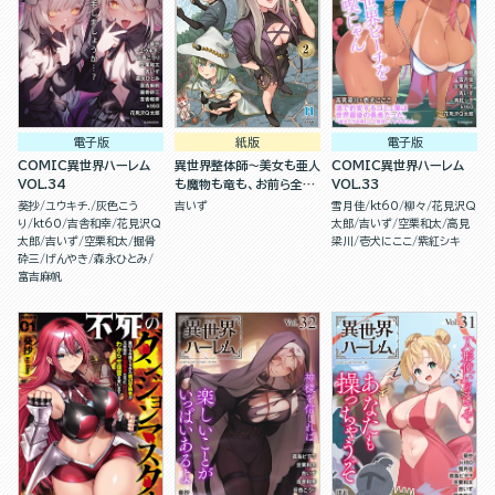
電子版
紙版
電子版
COMIC異世界ハーレム
異世界整体師～美女も亜人
COMIC異世界ハーレム
VOL.34
も魔物も竜も、お前ら全員
VOL.33
揉みほぐす！！～(２)
葵抄
ユウキチ.
灰色こう
吉いず
雪月佳
kt60
柳々
花見沢Q
り
kt60
吉舎和幸
花見沢Q
太郎
吉いず
空栗和太
高見
太郎
吉いず
空栗和太
掘骨
梁川
壱犬にここ
紫紅シキ
砕三
げんやき
森永ひとみ
富吉麻帆