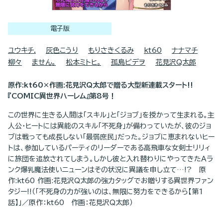
電子版
ユウキチ.
灰色こうり
もりさきくるみ
kt60
ナナマチ
柳々
ません。
松本ミトヒ。
孤島ビデヲ
花見沢Q太郎
原作:kt60×作画:花見沢Q太郎で贈る大型新連載スタート!!
『COMIC異世界ハーレム』第8号！
この世界に生きる人間は「スキル」と「ジョブ」を授かって生まれる。主
人公・ヒートには異能のスキル「不死身」が備わっていたが、彼のジョ
ブは戦っても成長しない「最弱庶民」だった。ジョブに恵まれないヒー
トは、参加しているパーティのリーダーである高飛車な女剣士リリィ
に旅団を追放されてしまう。しかし彼と入れ替わりにやってきたＡラ
ンク爆乳魔法使いニューンはその状況に異議を申し立て…!? 原
作:kt60 作画:花見沢Q太郎の強力タッグでお贈りする異世界ファン
タジー!!（「不死身の力が強いのは、無限に努力をできるから【第1
話】」／原作：kt60 作画：花見沢Q太郎）