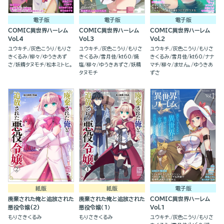
電子版
電子版
電子版
COMIC異世界ハーレム
COMIC異世界ハーレム
COMIC異世界ハーレム
Vol.4
Vol.3
Vol.2
ユウキチ.
灰色こうり
もりさ
ユウキチ.
灰色こうり
もりさ
ユウキチ.
灰色こうり
もりさ
きくるみ
柳々
ゆうきあず
きくるみ
雪月佳
kt60
焼
きくるみ
雪月佳
kt60
ナナ
さ
妖精タヌモチ
松本ミトヒ。
塩
柳々
ゆうきあずさ
妖精
マチ
柳々
ません。
ゆうきあ
タヌモチ
ずさ
紙版
紙版
電子版
廃棄された俺と追放された
廃棄された俺と追放された
COMIC異世界ハーレム
悪役令嬢(2)
悪役令嬢（1）
Vol.1
もりさきくるみ
もりさきくるみ
ユウキチ.
灰色こうり
もりさ