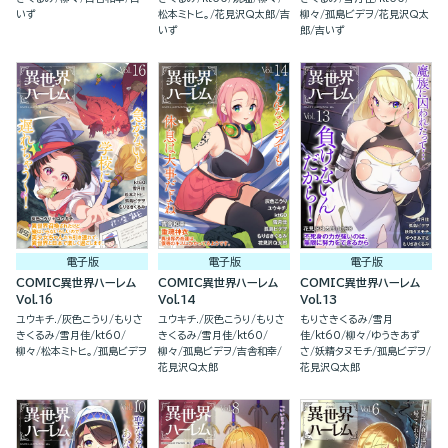
いず
松本ミトヒ。
花見沢Q太郎
吉
柳々
孤島ビデヲ
花見沢Q太
いず
郎
吉いず
電子版
電子版
電子版
COMIC異世界ハーレム
COMIC異世界ハーレム
COMIC異世界ハーレム
Vol.16
Vol.14
Vol.13
ユウキチ.
灰色こうり
もりさ
ユウキチ.
灰色こうり
もりさ
もりさきくるみ
雪月
きくるみ
雪月佳
kt60
きくるみ
雪月佳
kt60
佳
kt60
柳々
ゆうきあず
柳々
松本ミトヒ。
孤島ビデヲ
柳々
孤島ビデヲ
吉舎和幸
さ
妖精タヌモチ
孤島ビデヲ
花見沢Q太郎
花見沢Q太郎