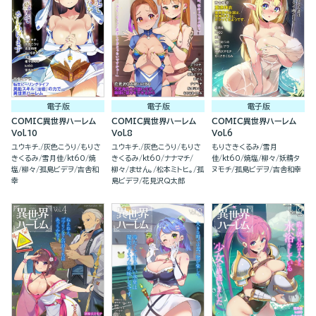
電子版
電子版
電子版
COMIC異世界ハーレム
COMIC異世界ハーレム
COMIC異世界ハーレム
Vol.10
Vol.8
Vol.6
ユウキチ.
灰色こうり
もりさ
ユウキチ.
灰色こうり
もりさ
もりさきくるみ
雪月
きくるみ
雪月佳
kt60
焼
きくるみ
kt60
ナナマチ
佳
kt60
焼塩
柳々
妖精タ
塩
柳々
孤島ビデヲ
吉舎和
柳々
ません。
松本ミトヒ。
孤
ヌモチ
孤島ビデヲ
吉舎和幸
幸
島ビデヲ
花見沢Q太郎