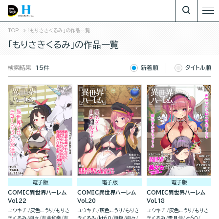
TOP
「もりさきくるみ」の作品一覧
「もりさきくるみ」の作品一覧
検索結果
15件
新着順
タイトル順
電子版
電子版
電子版
COMIC異世界ハーレム
COMIC異世界ハーレム
COMIC異世界ハーレム
Vol.22
Vol.20
Vol.18
ユウキチ.
灰色こうり
もりさ
ユウキチ.
灰色こうり
もりさ
ユウキチ.
灰色こうり
もりさ
きくるみ
柳々
吉舎和幸
吉
きくるみ
kt60
焼塩
柳々
きくるみ
雪月佳
kt60