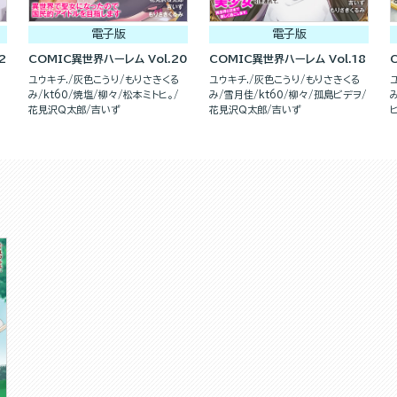
電子版
電子版
2
COMIC異世界ハーレム Vol.20
COMIC異世界ハーレム Vol.18
ユウキチ.
灰色こうり
もりさきくる
ユウキチ.
灰色こうり
もりさきくる
み
kt60
焼塩
柳々
松本ミトヒ。
み
雪月佳
kt60
柳々
孤島ビデヲ
花見沢Q太郎
吉いず
花見沢Q太郎
吉いず