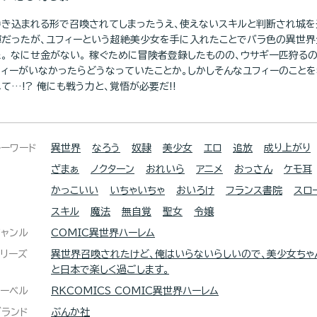
巻き込まれる形で召喚されてしまったうえ、使えないスキルと判断され城を
輝だったが、ユフィーという超絶美少女を手に入れたことでバラ色の異世
た。 なにせ金がない。 稼ぐために冒険者登録したものの、ウサギ一匹狩る
フィーがいなかったらどうなっていたことか。しかしそんなユフィーのこと
て…!? 俺にも戦う力と、覚悟が必要だ!!
キーワード
異世界
なろう
奴隷
美少女
エロ
追放
成り上がり
ざまぁ
ノクターン
おれいら
アニメ
おっさん
ケモ耳
かっこいい
いちゃいちゃ
おいろけ
フランス書院
スロ
スキル
魔法
無自覚
聖女
令嬢
ジャンル
COMIC異世界ハーレム
シリーズ
異世界召喚されたけど、俺はいらないらしいので、美少女ちゃ
と日本で楽しく過ごします。
レーベル
RKCOMICS COMIC異世界ハーレム
ブランド
ぶんか社