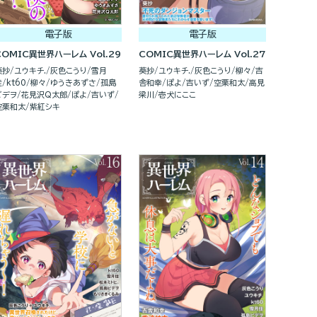
電子版
電子版
COMIC異世界ハーレム Vol.29
COMIC異世界ハーレム Vol.27
葵抄
ユウキチ.
灰色こうり
雪月
葵抄
ユウキチ.
灰色こうり
柳々
吉
佳
kt60
柳々
ゆうきあずさ
孤島
舎和幸
ぽよ
吉いず
空栗和太
高見
ビデヲ
花見沢Q太郎
ぽよ
吉いず
梁川
壱犬にここ
空栗和太
紫紅シキ