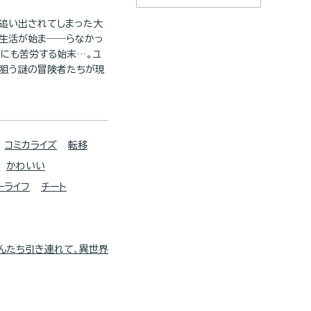
追い出されてしまった大
界生活が始ま――らなかっ
のにも苦労する始末…。ユ
を狙う謎の冒険者たちが現
コミカライズ
転移
かわいい
ーライフ
チート
んたち引き連れて、異世界