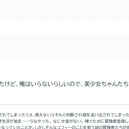
たけど、俺はいらないらしいので、美少女ちゃんたち
されてしまったうえ、使えないスキルと判断され城を追い出されてしまっ
界生活が始ま――らなかった。 なにせ金がない。 稼ぐために冒険者登録し
なっていたことか。しかしそんなユフィーのことを狙う謎の冒険者たちが現れ