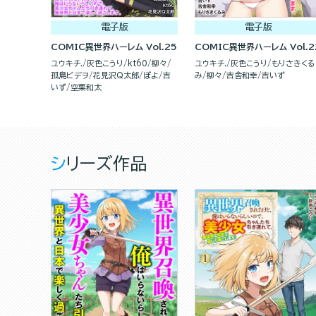
電子版
電子版
COMIC異世界ハーレム Vol.25
COMIC異世界ハーレム Vol.2
ユウキチ.
灰色こうり
kt60
柳々
ユウキチ.
灰色こうり
もりさきくる
孤島ビデヲ
花見沢Q太郎
ぽよ
吉
み
柳々
吉舎和幸
吉いず
いず
空栗和太
シリーズ作品