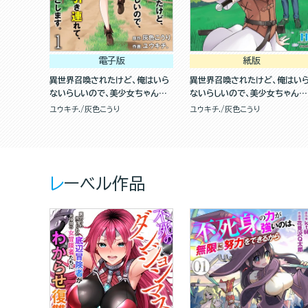
電子版
紙版
異世界召喚されたけど、俺はいら
異世界召喚されたけど、俺はい
ないらしいので、美少女ちゃんた
ないらしいので、美少女ちゃんた
ち引き連れて、異世界と日本で楽
ち引き連れて、異世界と日本で
ユウキチ.
灰色こうり
ユウキチ.
灰色こうり
しく過ごします。（分冊版）
しく過ごします。(1)
レーベル作品