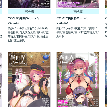
電子版
電子版
COMIC異世界ハーレム
COMIC異世界ハーレム
VOL.34
VOL.32
葵抄
ユウキチ.
灰色こうり
kt60
葵抄
ユウキチ.
灰色こうり
孤島ビ
吉舎和幸
花見沢Q太郎
吉いず
空
デヲ
吉舎和幸
吉いず
空栗和太
げ
I
栗和太
掘骨砕三
げんやき
森永ひ
んやき
とみ
富吉麻帆