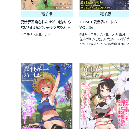
電子版
電子版
異世界召喚されたけど、俺はいら
COMIC異世界ハーレム
ないらしいので、美少女ちゃんた
VOL.36
ち引き連れて、異世界と日本で楽
ユウキチ.
灰色こうり
葵抄
ユウキチ.
灰色こうり
雪月
しく過ごします。（分冊版）
佳
kt60
花見沢Q太郎
吉いず
げ
んやき
森永ひとみ
富吉麻帆
MAK