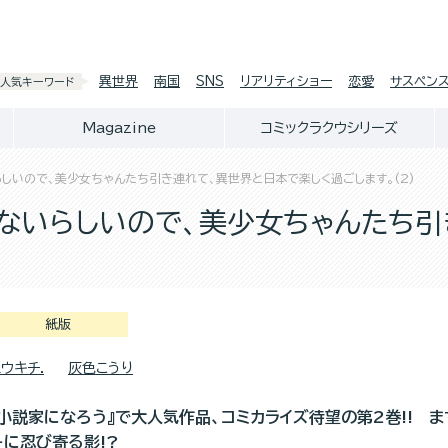
異世界
南国
SNS
リアリティショー
恋愛
サスペン
人気キーワード
Magazine
コミックラクウシリーズ
しいので、美少女ちゃんたち引き連れて、異世界と日本で楽しく過ごします。(2)
ないらしいので、美少女ちゃんたち引
紙版
ウキチ.
灰色こうり
『小説家になろう』で大人気作品、コミカライズ待望の第2巻!! ま
…に忍び寄る影!?