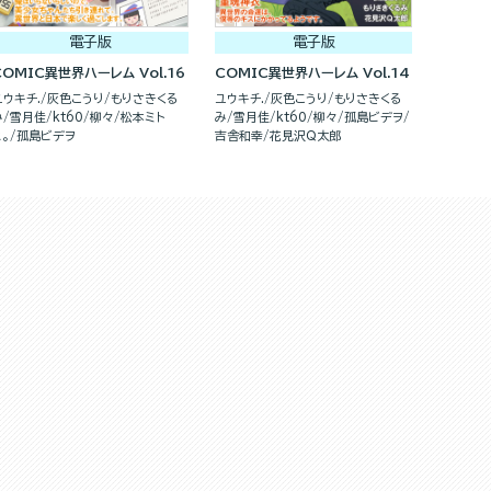
電子版
電子版
COMIC異世界ハーレム Vol.16
COMIC異世界ハーレム Vol.14
ユウキチ.
灰色こうり
もりさきくる
ユウキチ.
灰色こうり
もりさきくる
み
雪月佳
kt60
柳々
松本ミト
み
雪月佳
kt60
柳々
孤島ビデヲ
ヒ。
孤島ビデヲ
吉舎和幸
花見沢Q太郎