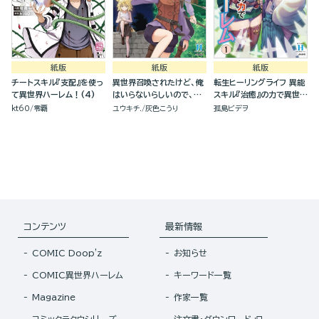
紙版
紙版
紙版
チートスキル『支配』を使っ
異世界召喚されたけど、俺
転生ヒーリングライフ 異能
て異世界ハーレム！(4)
はいらないらしいので、美
スキル『治癒』の力で異世界
少女ちゃんたち引き連れ
ハーレム(1)
kt60
零覇
ユウキチ.
灰色こうり
孤島ビデヲ
て、異世界と日本で楽しく
過ごします。(2)
コンテンツ
最新情報
COMIC Doop'z
お知らせ
COMIC異世界ハーレム
キーワード一覧
Magazine
作家一覧