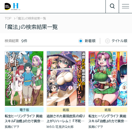
TOP
「魔法」の検索結果一覧
「魔法」の検索結果一覧
検索結果
9件
新着順
タイトル順
電子版
紙版
紙版
転生ヒーリングライフ 異能
追放された最弱庶民の成り
転生ヒーリングライフ 異能
スキル『治癒』の力で異世界
上がりハーレム！ 『不死
スキル『治癒』の力で異世界
ハーレム（分冊版）
身』のスキルで最強をめざ
ハーレム(2)
孤島ビデヲ
kt60
花見沢Q太郎
孤島ビデヲ
し、見下したやつにざまぁ