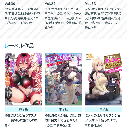
Vol.30
Vol.29
Vol.28
葵抄
雪月佳
kt60
吉舎和
葵抄
ユウキチ.
灰色こうり
葵抄
雪月佳
kt60
柳々
孤
幸
花見沢Q太郎
吉いず
空
雪月佳
kt60
柳々
ゆうきあ
島ビデヲ
吉舎和幸
花見沢Q
栗和太
高見梁川
壱犬にこ
ずさ
孤島ビデヲ
花見沢Q太
太郎
吉いず
空栗和太
掘骨
こ
紫紅シキ
げんやき
郎
ぽよ
吉いず
空栗和太
紫
砕三
高見梁川
壱犬にここ
紅シキ
紫紅シキ
レーベル作品
電子版
電子版
電子版
不死のダンジョンマスタ
不死身の力が強いのは、無
ミティのえちえちダンジョ
ー 裏切られ捨てられた底
限に努力をできるから（分
ン スキルを宿したエッチな
辺冒険者が元仲間の女冒険
冊版）
衣装で異世界迷宮を攻略せ
葵抄
kt60
花見沢Q太郎
雪月佳
kt60