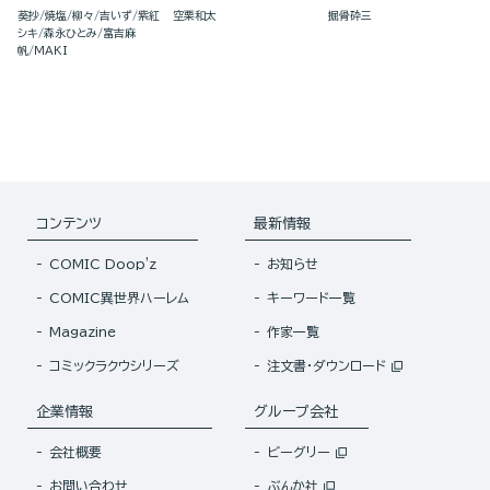
に花嫁候補の教育を始めま
ン』で魔族無双します（分冊
葵抄
焼塩
柳々
吉いず
紫紅
空栗和太
掘骨砕三
した～（分冊版）
版）
シキ
森永ひとみ
富吉麻
帆
MAKI
コンテンツ
最新情報
COMIC Doop'z
お知らせ
COMIC異世界ハーレム
キーワード一覧
Magazine
作家一覧
コミックラクウシリーズ
注文書・ダウンロード
企業情報
グループ会社
会社概要
ビーグリー
お問い合わせ
ぶんか社