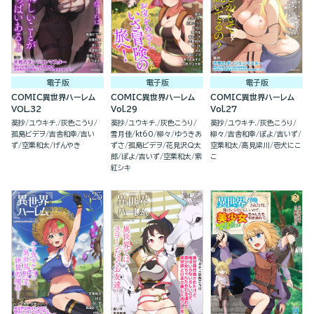
電子版
電子版
電子版
COMIC異世界ハーレム
COMIC異世界ハーレム
COMIC異世界ハーレム
VOL.32
Vol.29
Vol.27
葵抄
ユウキチ.
灰色こうり
葵抄
ユウキチ.
灰色こうり
葵抄
ユウキチ.
灰色こうり
孤島ビデヲ
吉舎和幸
吉い
雪月佳
kt60
柳々
ゆうきあ
柳々
吉舎和幸
ぽよ
吉いず
ず
空栗和太
げんやき
ずさ
孤島ビデヲ
花見沢Q太
空栗和太
高見梁川
壱犬にこ
郎
ぽよ
吉いず
空栗和太
紫
こ
紅シキ