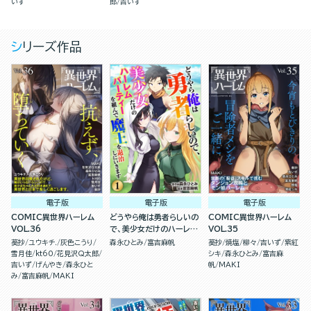
いず
郎
吉いず
シリーズ作品
電子版
電子版
電子版
COMIC異世界ハーレム
どうやら俺は勇者らしいの
COMIC異世界ハーレム
VOL.36
で、美少女だけのハーレム
VOL.35
パーティを組んで魔王を退
葵抄
ユウキチ.
灰色こうり
森永ひとみ
富吉麻帆
葵抄
焼塩
柳々
吉いず
紫紅
治しにいきます（分冊版）
雪月佳
kt60
花見沢Q太郎
シキ
森永ひとみ
富吉麻
吉いず
げんやき
森永ひと
帆
MAKI
み
富吉麻帆
MAKI