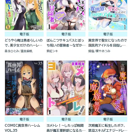
電子版
電子版
電子版
どうやら俺は勇者らしいの
ぽんこつサキュバスとぼっ
異世界で聖女になったので
で、美少女だけのハーレム
ち呪いの冒険者～なぜかド
国民的アイドルを目指しま
パーティを組んで魔王を退
ジっ子淫魔と無双する！～
す(分冊版）
森永ひとみ
富吉麻帆
紫紅シキ
焼塩
榎やあつみ
治しにいきます（分冊版）
（分冊版）
電子版
電子版
電子版
COMIC異世界ハーレム
ヨメトレ！～したっぱ戦闘
次期魔王に転生したボク、
VOL.35
員が魔王軍幹部になるため
禁忌スキル『エナジードレイ