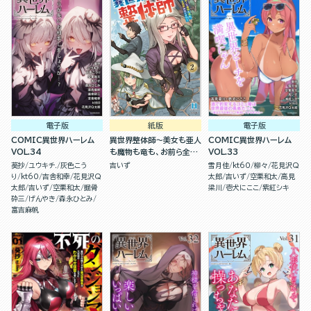
電子版
紙版
電子版
COMIC異世界ハーレム
異世界整体師～美女も亜人
COMIC異世界ハーレム
VOL.34
も魔物も竜も、お前ら全員
VOL.33
揉みほぐす！！～(２)
葵抄
ユウキチ.
灰色こう
吉いず
雪月佳
kt60
柳々
花見沢Q
り
kt60
吉舎和幸
花見沢Q
太郎
吉いず
空栗和太
高見
太郎
吉いず
空栗和太
掘骨
梁川
壱犬にここ
紫紅シキ
砕三
げんやき
森永ひとみ
富吉麻帆