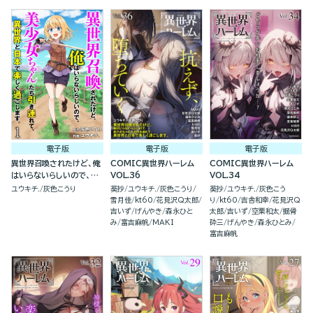
電子版
電子版
電子版
異世界召喚されたけど、俺
COMIC異世界ハーレム
COMIC異世界ハーレム
はいらないらしいので、美
VOL.36
VOL.34
少女ちゃんたち引き連れ
ユウキチ.
灰色こうり
葵抄
ユウキチ.
灰色こうり
葵抄
ユウキチ.
灰色こう
て、異世界と日本で楽しく
雪月佳
kt60
花見沢Q太郎
り
kt60
吉舎和幸
花見沢Q
過ごします。（分冊版）
吉いず
げんやき
森永ひと
太郎
吉いず
空栗和太
掘骨
み
富吉麻帆
MAKI
砕三
げんやき
森永ひとみ
富吉麻帆