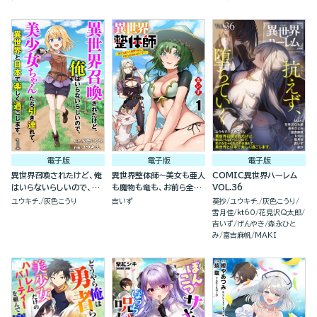
者たちにわからせ復讐を誓
よ（分冊版）
います！（分冊版）
電子版
電子版
電子版
異世界召喚されたけど、俺
異世界整体師～美女も亜人
COMIC異世界ハーレム
はいらないらしいので、美
も魔物も竜も、お前ら全員
VOL.36
少女ちゃんたち引き連れ
揉みほぐす！！～(分冊
ユウキチ.
灰色こうり
吉いず
葵抄
ユウキチ.
灰色こうり
て、異世界と日本で楽しく
版)
雪月佳
kt60
花見沢Q太郎
過ごします。（分冊版）
吉いず
げんやき
森永ひと
み
富吉麻帆
MAKI