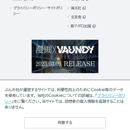
プライバシーポリシー・サイトポリ
海王社
シー
文友舎
新アポロ出版
ぶんか社が運営するサイトでは、利便性向上のためにCookie等のデータ
を使用しています。 当社のCookieについての詳細は、「
プライバシーポリ
シー
」をご覧ください。当サイトでは、訪問者の個人情報を追跡することは
ABJマークは、この電子書店・電子書籍配信サービスが、著作権者からコンテンツ使用許諾を
ありません。
得た正規版配信サービスであることを示す登録商標(登録番号 第6091713号)です。
ABJマークの詳細、ABJマークを掲示しているサービスの一覧はこちら。
https://aebs.or.jp/
同意する