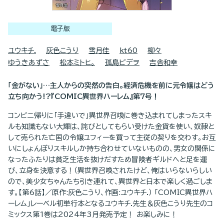
電子版
ユウキチ.
灰色こうり
雪月佳
kt60
柳々
ゆうきあずさ
松本ミトヒ。
孤島ビデヲ
吉舎和幸
「金がない」…主人からの突然の告白。経済危機を前に元令嬢はどう
立ち向かう!?『COMIC異世界ハーレム』第7号！
コンビニ帰りに「手違いで」異世界召喚に巻き込まれてしまったスキ
ルも知識もない大輝は、詫びとしてもらい受けた金貨を使い、奴隷と
して売られた亡国の令嬢ユフィーを買って主従の契りを交わす。お互
いにしょんぼりスキルしか持ち合わせていないものの、男女の関係に
なったふたりは貧乏生活を抜けだすため冒険者ギルドへと足を運
び、立身を決意する！（異世界召喚されたけど、俺はいらないらしい
ので、美少女ちゃんたち引き連れて、異世界と日本で楽しく過ごしま
す。【第6話】／原作:灰色こうり、作画:ユウキチ.） 「COMIC異世界ハ
ーレム」レーベル初単行本となるユウキチ.先生＆灰色こうり先生のコ
ミックス第1巻は2024年3月発売予定！ お楽しみに！