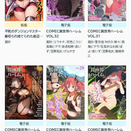
紙版
電子版
電子版
不死のダンジョンマスター
COMIC異世界ハーレム
COMIC異世界ハーレム
裏切られ捨てられた底辺冒
VOL.32
VOL.31
険者が元仲間の女冒険者た
葵抄
葵抄
ユウキチ.
灰色こうり
葵抄
雪月佳
kt60
柳々
孤
ちにわからせ復讐を誓いま
孤島ビデヲ
吉舎和幸
吉い
島ビデヲ
花見沢Q太郎
ぽ
す！（１）
ず
空栗和太
げんやき
よ
吉いず
空栗和太
掘骨砕
三
電子版
電子版
電子版
COMIC異世界ハーレム
COMIC異世界ハーレム
COMIC異世界ハーレム