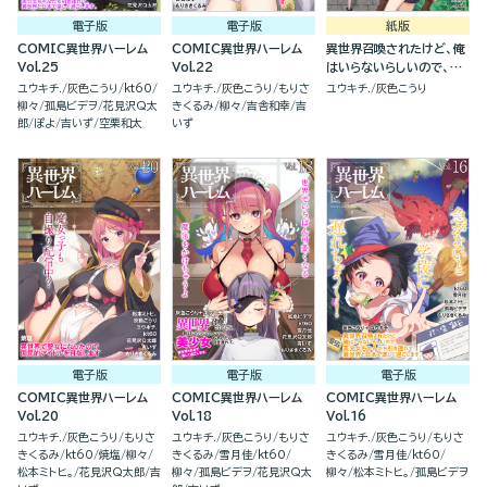
電子版
電子版
紙版
COMIC異世界ハーレム
COMIC異世界ハーレム
異世界召喚されたけど、俺
Vol.25
Vol.22
はいらないらしいので、美
少女ちゃんたち引き連れ
ユウキチ.
灰色こうり
kt60
ユウキチ.
灰色こうり
もりさ
ユウキチ.
灰色こうり
て、異世界と日本で楽しく
柳々
孤島ビデヲ
花見沢Q太
きくるみ
柳々
吉舎和幸
吉
過ごします。(2)
郎
ぽよ
吉いず
空栗和太
いず
電子版
電子版
電子版
COMIC異世界ハーレム
COMIC異世界ハーレム
COMIC異世界ハーレム
Vol.20
Vol.18
Vol.16
ユウキチ.
灰色こうり
もりさ
ユウキチ.
灰色こうり
もりさ
ユウキチ.
灰色こうり
もりさ
きくるみ
kt60
焼塩
柳々
きくるみ
雪月佳
kt60
きくるみ
雪月佳
kt60
松本ミトヒ。
花見沢Q太郎
吉
柳々
孤島ビデヲ
花見沢Q太
柳々
松本ミトヒ。
孤島ビデヲ