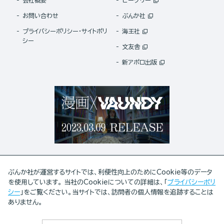
会社概要
ビーグリー
お問い合わせ
ぶんか社
プライバシーポリシー・サイトポリ
海王社
シー
文友舎
新アポロ出版
ぶんか社が運営するサイトでは、利便性向上のためにCookie等のデータ
を使用しています。 当社のCookieについての詳細は、「
プライバシーポリ
シー
」をご覧ください。当サイトでは、訪問者の個人情報を追跡することは
ABJマークは、この電子書店・電子書籍配信サービスが、著作権者からコンテンツ使用許諾を
ありません。
得た正規版配信サービスであることを示す登録商標(登録番号 第6091713号)です。
ABJマークの詳細、ABJマークを掲示しているサービスの一覧はこちら。
https://aebs.or.jp/