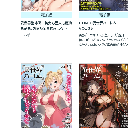
電子版
電子版
異世界整体師～美女も亜人も魔物
COMIC異世界ハーレム
も竜も、お前ら全員揉みほぐ
VOL.36
す！！～(分冊版)
吉いず
葵抄
ユウキチ.
灰色こうり
雪月
佳
kt60
花見沢Q太郎
吉いず
げ
んやき
森永ひとみ
富吉麻帆
MAK