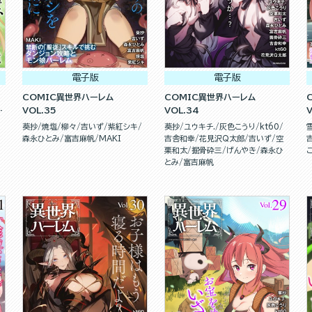
電子版
電子版
COMIC異世界ハーレム
COMIC異世界ハーレム
組
VOL.35
VOL.34
葵抄
焼塩
柳々
吉いず
紫紅シキ
葵抄
ユウキチ.
灰色こうり
kt60
森永ひとみ
富吉麻帆
MAKI
吉舎和幸
花見沢Q太郎
吉いず
空
栗和太
掘骨砕三
げんやき
森永ひ
とみ
富吉麻帆