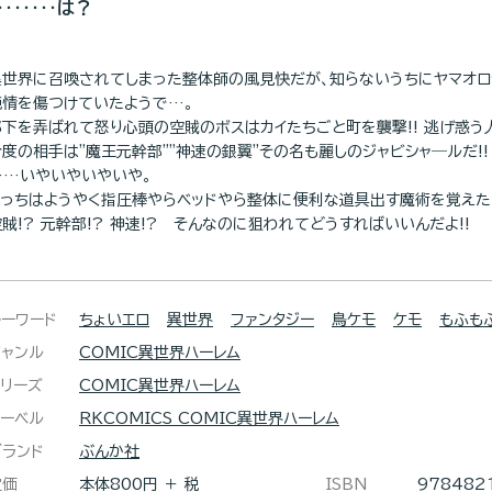
‥‥‥‥は？
異世界に召喚されてしまった整体師の風見快だが、知らないうちにヤマオロシ
純情を傷つけていたようで…。
部下を弄ばれて怒り心頭の空賊のボスはカイたちごと町を襲撃!! 逃げ惑う人
今度の相手は"魔王元幹部""神速の銀翼"その名も麗しのジャビシャ―ルだ!!
……いやいやいやいや。
こっちはようやく指圧棒やらベッドやら整体に便利な道具出す魔術を覚えた
賊!? 元幹部!? 神速!? そんなのに狙われてどうすればいいんだよ!!
キーワード
ちょいエロ
異世界
ファンタジー
鳥ケモ
ケモ
もふも
ジャンル
COMIC異世界ハーレム
シリーズ
COMIC異世界ハーレム
レーベル
RKCOMICS COMIC異世界ハーレム
ブランド
ぶんか社
定価
本体800円 ＋ 税
ISBN
978482