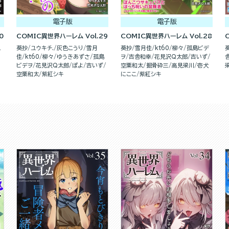
電子版
電子版
0
COMIC異世界ハーレム Vol.29
COMIC異世界ハーレム Vol.28
見
葵抄
ユウキチ.
灰色こうり
雪月
葵抄
雪月佳
kt60
柳々
孤島ビデ
佳
kt60
柳々
ゆうきあずさ
孤島
ヲ
吉舎和幸
花見沢Q太郎
吉いず
ビデヲ
花見沢Q太郎
ぽよ
吉いず
空栗和太
掘骨砕三
高見梁川
壱犬
空栗和太
紫紅シキ
にここ
紫紅シキ