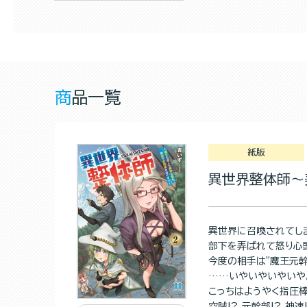
商品一覧
紙版
異世界整体師～
異世界に召喚されてし
部下を弄ばれて怒り心頭
今度の相手は"魔王元幹
……いやいやいやいや
こっちはようやく指圧
空賊!? 元幹部!? 神