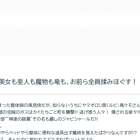
美女も亜人も魔物も竜も、お前ら全員揉みほぐす！！
まった整体師の風見快だが、知らないうちにヤマオロシ族（ルビ：鳥ケモさ
の空賊のボスはカイたちごと町を襲撃!! 逃げ惑う人々！ 壊される家々!
部""神速の銀翼"その名も麗しのジャビシャ―ルだ!!
。
棒やらベッドやら整体に便利な道具出す魔術を覚えたばかりなんですが!?
速!? そんなのに狙われてどうすればいいんだよ!!