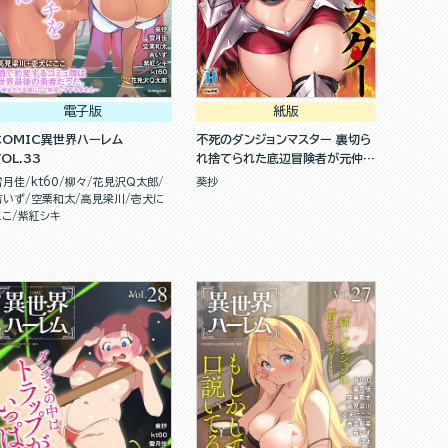
電子版
紙版
COMIC異世界ハーレム
不死のダンジョンマスター 裏切ら
VOL.33
れ捨てられた底辺冒険者が元仲間
の女冒険者たちにわからせ復讐を
雪月佳
kt60
柳々
花見沢Q太郎
葵抄
誓います！（１）
吉いず
空栗和太
高見梁川
壱犬に
ここ
紫紅シキ