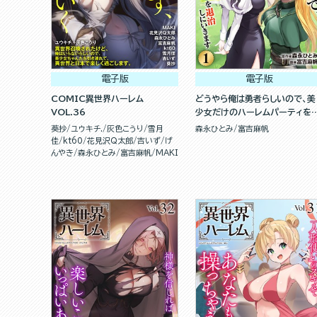
電子版
電子版
COMIC異世界ハーレム
どうやら俺は勇者らしいので、美
VOL.36
少女だけのハーレムパーティを
んで魔王を退治しにいきます（分
葵抄
ユウキチ.
灰色こうり
雪月
森永ひとみ
富吉麻帆
冊版）
佳
kt60
花見沢Q太郎
吉いず
げ
んやき
森永ひとみ
富吉麻帆
MAKI