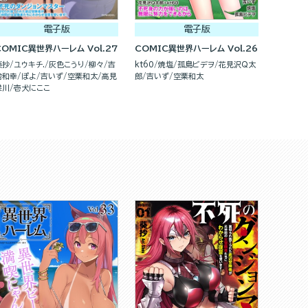
電子版
電子版
COMIC異世界ハーレム Vol.27
COMIC異世界ハーレム Vol.26
葵抄
ユウキチ.
灰色こうり
柳々
吉
kt60
焼塩
孤島ビデヲ
花見沢Q太
舎和幸
ぽよ
吉いず
空栗和太
高見
郎
吉いず
空栗和太
梁川
壱犬にここ