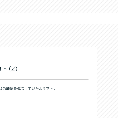
～(２)
ん）の純情を傷つけていたようで…。
!