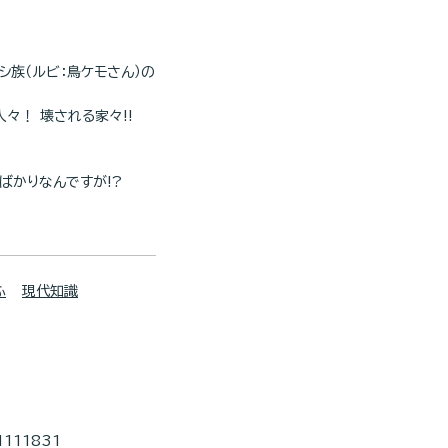
族（ルビ：鳥ケモさん）の
々！ 壊される家々!!
ばかりなんですが!?
ふ
現代知識
1111831