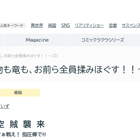
異世界
南国
SNS
リアリティショー
恋愛
サスペン
人気キーワード
Magazine
コミックラクウシリーズ
、お前ら全員揉みほぐす！！～(２)
も竜も、お前ら全員揉みほぐす！！～
紙版
吉いず
空 賊 襲 来
さぁ戦え！ 指圧棒で!!