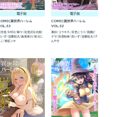
電子版
電子版
COMIC異世界ハーレム
COMIC異世界ハーレム
VOL.33
VOL.32
雪月佳
kt60
柳々
花見沢Q太郎
葵抄
ユウキチ.
灰色こうり
孤島ビ
吉いず
空栗和太
高見梁川
壱犬に
デヲ
吉舎和幸
吉いず
空栗和太
げ
ここ
紫紅シキ
んやき