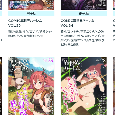
電子版
電子版
COMIC異世界ハーレム
COMIC異世界ハーレム
VOL.35
VOL.34
葵抄
焼塩
柳々
吉いず
紫紅シキ
葵抄
ユウキチ.
灰色こうり
kt60
森永ひとみ
富吉麻帆
MAKI
吉舎和幸
花見沢Q太郎
吉いず
空
I
栗和太
掘骨砕三
げんやき
森永ひ
とみ
富吉麻帆