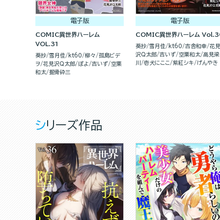
電子版
電子版
COMIC異世界ハーレム
COMIC異世界ハーレム Vol.3
VOL.31
葵抄
雪月佳
kt60
吉舎和幸
花
沢Q太郎
吉いず
空栗和太
高見梁
葵抄
雪月佳
kt60
柳々
孤島ビデ
川
壱犬にここ
紫紅シキ
げんやき
ヲ
花見沢Q太郎
ぽよ
吉いず
空栗
和太
掘骨砕三
シリーズ作品