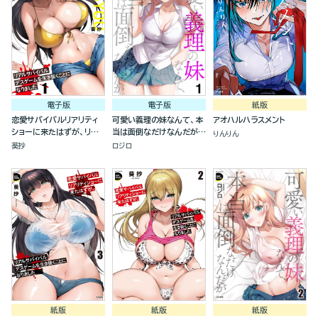
電子版
電子版
紙版
恋愛サバイバルリアリティ
可愛い義理の妹なんて、本
アオハルハラスメント
ショーに来たはずが、リア
当は面倒なだけなんだが
りんりん
ルサバイバルデスゲームを
（分冊版）
葵抄
ロジロ
生き抜くことになりました
（分冊版）
紙版
紙版
紙版