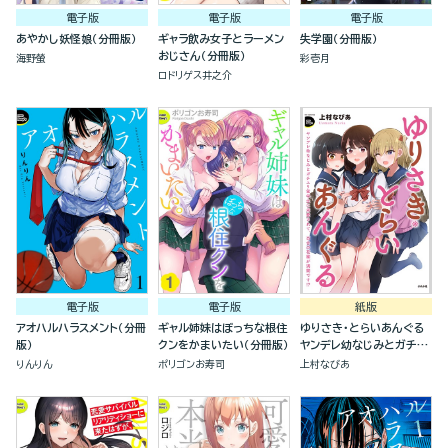
電子版
電子版
電子版
あやかし妖怪娘（分冊版）
ギャラ飲み女子とラーメン
失学園（分冊版）
おじさん（分冊版）
海野螢
彩壱月
ロドリゲス井之介
電子版
電子版
紙版
アオハルハラスメント（分冊
ギャル姉妹はぼっちな根住
ゆりさき・とらいあんぐる
版）
クンをかまいたい（分冊版）
ヤンデレ幼なじみとガチユ
リ留学生に求愛されて、百
りんりん
ポリゴンお寿司
上村なびあ
合の花園が満開です！？