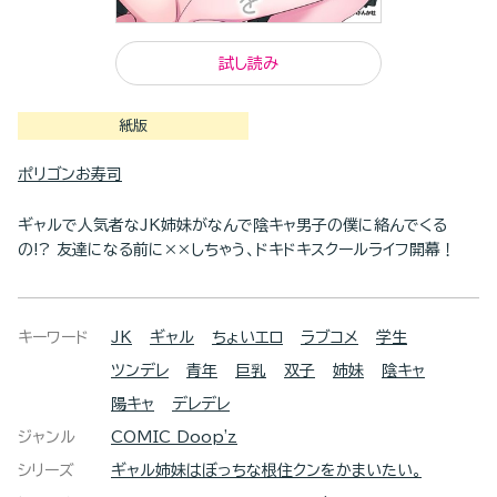
試し読み
紙版
ポリゴンお寿司
ギャルで人気者なJK姉妹がなんで陰キャ男子の僕に絡んでくる
の!? 友達になる前に××しちゃう、ドキドキスクールライフ開幕！
キーワード
JK
ギャル
ちょいエロ
ラブコメ
学生
ツンデレ
青年
巨乳
双子
姉妹
陰キャ
陽キャ
デレデレ
ジャンル
COMIC Doop'z
シリーズ
ギャル姉妹はぼっちな根住クンをかまいたい。