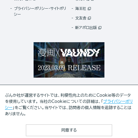
プライバシーポリシー・サイトポリ
海王社
シー
文友舎
新アポロ出版
ぶんか社が運営するサイトでは、利便性向上のためにCookie等のデータ
を使用しています。 当社のCookieについての詳細は、「
プライバシーポリ
シー
」をご覧ください。当サイトでは、訪問者の個人情報を追跡することは
ABJマークは、この電子書店・電子書籍配信サービスが、著作権者からコンテンツ使用許諾を
ありません。
得た正規版配信サービスであることを示す登録商標(登録番号 第6091713号)です。
ABJマークの詳細、ABJマークを掲示しているサービスの一覧はこちら。
https://aebs.or.jp/
同意する