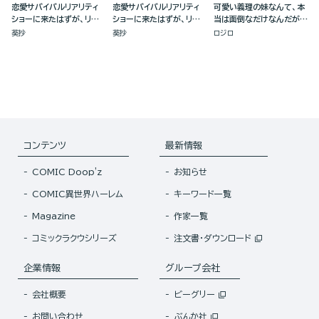
恋愛サバイバルリアリティ
恋愛サバイバルリアリティ
可愛い義理の妹なんて、本
ショーに来たはずが、リア
ショーに来たはずが、リア
当は面倒なだけなんだが
ルサバイバルデスゲームを
ルサバイバルデスゲームを
(2)
葵抄
葵抄
ロジロ
生き抜くことになりました
生き抜くことになりました
(3)
(2)
コンテンツ
最新情報
COMIC Doop'z
お知らせ
COMIC異世界ハーレム
キーワード一覧
Magazine
作家一覧
コミックラクウシリーズ
注文書・ダウンロード
企業情報
グループ会社
会社概要
ビーグリー
お問い合わせ
ぶんか社