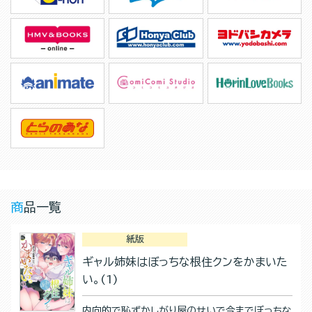
商品一覧
紙版
ギャル姉妹はぼっちな根住クンをかまいた
い。(1)
内向的で恥ずかしがり屋のせいで今までぼっちな