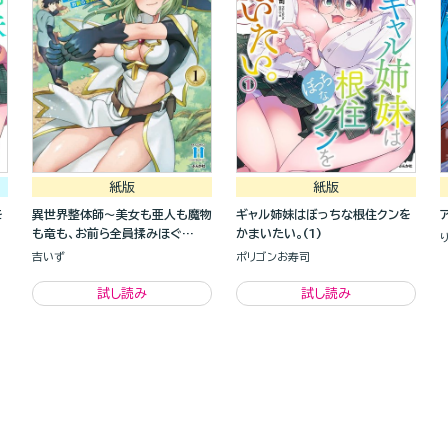
紙版
紙版
を
異世界整体師～美女も亜人も魔物
ギャル姉妹はぼっちな根住クンを
も竜も、お前ら全員揉みほぐ
かまいたい。(1)
す！！～(1)
吉いず
ポリゴンお寿司
試し読み
試し読み