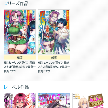
シリーズ作品
紙版
紙版
転生ヒーリングライフ 異能
転生ヒーリングライフ 異能
スキル『治癒』の力で異世界
スキル『治癒』の力で異世界
ハーレム(2)
ハーレム(1)
孤島ビデヲ
孤島ビデヲ
レーベル作品