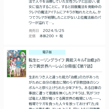
法で人々を治療していた女性クレアと出会い、彼
女に協力することに。 すると回復魔法を発動中の
クレアの魔法アイテムにアキラが触れたとたん、か
つてクレアが経験したことがない上位魔法級のパ
ワーが溢れて…。
発売日
2024/5/25
定価
本体200 ＋ 税
電子版
転生ヒーリングライフ 異能スキル『治癒』の
力で異世界ハーレム（分冊版）【第7話】
生まれつき人と違った能力「治癒」の力があった
がために自分の意志に関わらず宗教団体のシン
ボルへと祭り上げられた少年アキラ。 ある日車の
事故に遭って意識を無くしたアキラは、気がつけ
ば竜と人間が戦ってる異世界の戦場にいた――。
戦場でケガを負った人々を放っておけず「力」を