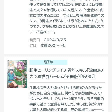
使って傷を癒していたところ、同じように回復魔
法で人々を治療していた女性クレアと出会い、彼
女に協力することに。 すると回復魔法を発動中の
クレアの魔法アイテムにアキラが触れたとたん、か
つてクレアが経験したことがない上位魔法級のパ
ワーが溢れて…。
発売日
2024/8/25
定価
本体200 ＋ 税
電子版
転生ヒーリングライフ 異能スキル『治癒』の
力で異世界ハーレム（分冊版）【第9話】
生まれつき人と違った能力「治癒」の力があった
がために自分の意志に関わらず宗教団体のシン
ボルへと祭り上げられた少年アキラ。 ある日車の
事故に遭って意識を無くしたアキラは、気がつけ
ば竜と人間が戦ってる異世界の戦場にいた――。