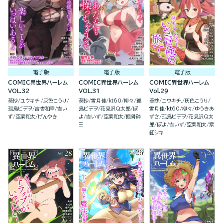
電子版
電子版
電子版
COMIC異世界ハーレム
COMIC異世界ハーレム
COMIC異世界ハーレム
VOL.32
VOL.31
Vol.29
葵抄
ユウキチ.
灰色こうり
葵抄
雪月佳
kt60
柳々
孤
葵抄
ユウキチ.
灰色こうり
孤島ビデヲ
吉舎和幸
吉い
島ビデヲ
花見沢Q太郎
ぽ
雪月佳
kt60
柳々
ゆうきあ
ず
空栗和太
げんやき
よ
吉いず
空栗和太
掘骨砕
ずさ
孤島ビデヲ
花見沢Q太
三
郎
ぽよ
吉いず
空栗和太
紫
紅シキ