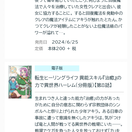
使って傷を癒していたところ、同じように回復魔
法で人々を治療していた女性クレアと出会い、彼
女に協力することに。 すると回復魔法を発動中の
クレアの魔法アイテムにアキラが触れたとたん、か
つてクレアが経験したことがない上位魔法級のパ
ワーが溢れて…。
発売日
2024/6/25
定価
本体200 ＋ 税
電子版
転生ヒーリングライフ 異能スキル『治癒』の
力で異世界ハーレム（分冊版）【第8話】
生まれつき人と違った能力「治癒」の力があった
がために自分の意志に関わらず宗教団体のシン
ボルへと祭り上げられた少年アキラ。 ある日車の
事故に遭って意識を無くしたアキラは、気がつけ
ば竜と人間が戦ってる異世界の戦場にいた――。
戦場でケガを負った人々を放っておけず「力」を