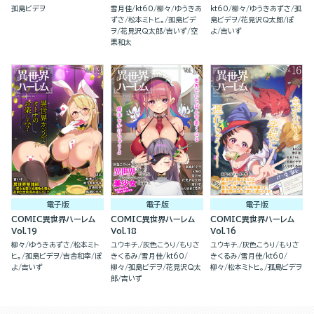
ハーレム(2)
孤島ビデヲ
雪月佳
kt60
柳々
ゆうきあ
kt60
柳々
ゆうきあずさ
孤
ずさ
松本ミトヒ。
孤島ビデ
島ビデヲ
花見沢Q太郎
ぽ
ヲ
花見沢Q太郎
吉いず
空
よ
吉いず
栗和太
電子版
電子版
電子版
COMIC異世界ハーレム
COMIC異世界ハーレム
COMIC異世界ハーレム
Vol.19
Vol.18
Vol.16
柳々
ゆうきあずさ
松本ミト
ユウキチ.
灰色こうり
もりさ
ユウキチ.
灰色こうり
もりさ
ヒ。
孤島ビデヲ
吉舎和幸
ぽ
きくるみ
雪月佳
kt60
きくるみ
雪月佳
kt60
よ
吉いず
柳々
孤島ビデヲ
花見沢Q太
柳々
松本ミトヒ。
孤島ビデヲ
郎
吉いず