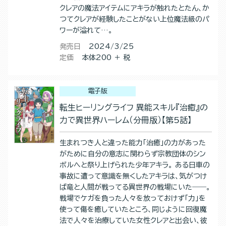
クレアの魔法アイテムにアキラが触れたとたん、か
つてクレアが経験したことがない上位魔法級のパ
ワーが溢れて…。
発売日
2024/3/25
定価
本体200 ＋ 税
電子版
転生ヒーリングライフ 異能スキル『治癒』の
力で異世界ハーレム（分冊版）【第5話】
生まれつき人と違った能力「治癒」の力があった
がために自分の意志に関わらず宗教団体のシン
ボルへと祭り上げられた少年アキラ。 ある日車の
事故に遭って意識を無くしたアキラは、気がつけ
ば竜と人間が戦ってる異世界の戦場にいた――。
戦場でケガを負った人々を放っておけず「力」を
使って傷を癒していたところ、同じように回復魔
法で人々を治療していた女性クレアと出会い、彼