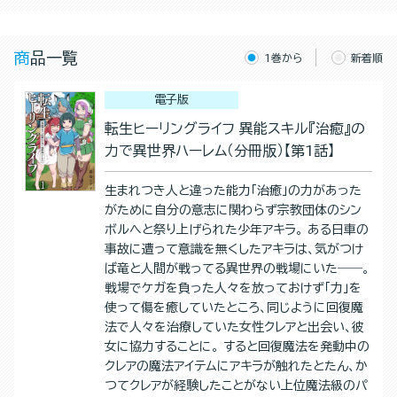
商品一覧
1巻から
新着順
電子版
転生ヒーリングライフ 異能スキル『治癒』の
力で異世界ハーレム（分冊版）【第1話】
生まれつき人と違った能力「治癒」の力があった
がために自分の意志に関わらず宗教団体のシン
ボルへと祭り上げられた少年アキラ。 ある日車の
事故に遭って意識を無くしたアキラは、気がつけ
ば竜と人間が戦ってる異世界の戦場にいた――。
戦場でケガを負った人々を放っておけず「力」を
使って傷を癒していたところ、同じように回復魔
法で人々を治療していた女性クレアと出会い、彼
女に協力することに。 すると回復魔法を発動中の
クレアの魔法アイテムにアキラが触れたとたん、か
つてクレアが経験したことがない上位魔法級のパ