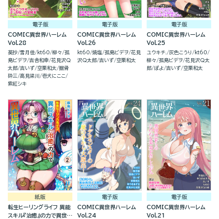
電子版
電子版
電子版
COMIC異世界ハーレム
COMIC異世界ハーレム
COMIC異世界ハーレム
Vol.28
Vol.26
Vol.25
葵抄
雪月佳
kt60
柳々
孤
kt60
焼塩
孤島ビデヲ
花見
ユウキチ.
灰色こうり
kt60
島ビデヲ
吉舎和幸
花見沢Q
沢Q太郎
吉いず
空栗和太
柳々
孤島ビデヲ
花見沢Q太
太郎
吉いず
空栗和太
掘骨
郎
ぽよ
吉いず
空栗和太
砕三
高見梁川
壱犬にここ
紫紅シキ
紙版
電子版
電子版
転生ヒーリングライフ 異能
COMIC異世界ハーレム
COMIC異世界ハーレム
スキル『治癒』の力で異世界
Vol.24
Vol.21