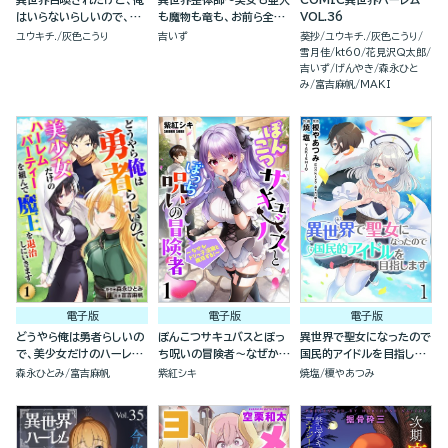
はいらないらしいので、美
も魔物も竜も、お前ら全員
VOL.36
少女ちゃんたち引き連れ
揉みほぐす！！～(分冊
ユウキチ.
灰色こうり
吉いず
葵抄
ユウキチ.
灰色こうり
て、異世界と日本で楽しく
版)
雪月佳
kt60
花見沢Q太郎
過ごします。（分冊版）
吉いず
げんやき
森永ひと
み
富吉麻帆
MAKI
電子版
電子版
電子版
どうやら俺は勇者らしいの
ぽんこつサキュバスとぼっ
異世界で聖女になったので
で、美少女だけのハーレム
ち呪いの冒険者～なぜかド
国民的アイドルを目指しま
パーティを組んで魔王を退
ジっ子淫魔と無双する！～
す(分冊版）
森永ひとみ
富吉麻帆
紫紅シキ
焼塩
榎やあつみ
治しにいきます（分冊版）
（分冊版）