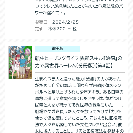
つてクレアが経験したことがない上位魔法級のパ
ワーが溢れて…。
発売日
2024/2/25
定価
本体200 ＋ 税
電子版
転生ヒーリングライフ 異能スキル『治癒』の
力で異世界ハーレム（分冊版）【第4話】
生まれつき人と違った能力「治癒」の力があった
がために自分の意志に関わらず宗教団体のシン
ボルへと祭り上げられた少年アキラ。 ある日車の
事故に遭って意識を無くしたアキラは、気がつけ
ば竜と人間が戦ってる異世界の戦場にいた――。
戦場でケガを負った人々を放っておけず「力」を
使って傷を癒していたところ、同じように回復魔
法で人々を治療していた女性クレアと出会い、彼
女に協力することに。 すると回復魔法を発動中の