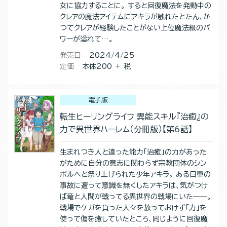
女に協力することに。 すると回復魔法を発動中の
クレアの魔法アイテムにアキラが触れたとたん、か
つてクレアが経験したことがない上位魔法級のパ
ワーが溢れて…。
発売日
2024/4/25
定価
本体200 ＋ 税
電子版
転生ヒーリングライフ 異能スキル『治癒』の
力で異世界ハーレム（分冊版）【第6話】
生まれつき人と違った能力「治癒」の力があった
がために自分の意志に関わらず宗教団体のシン
ボルへと祭り上げられた少年アキラ。 ある日車の
事故に遭って意識を無くしたアキラは、気がつけ
ば竜と人間が戦ってる異世界の戦場にいた――。
戦場でケガを負った人々を放っておけず「力」を
使って傷を癒していたところ、同じように回復魔