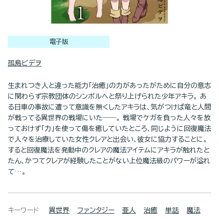
電子版
孤島ビデヲ
生まれつき人と違った能力「治癒」の力があったがために自分の意志
に関わらず宗教団体のシンボルへと祭り上げられた少年アキラ。 あ
る日車の事故に遭って意識を無くしたアキラは、気がつけば竜と人間
が戦ってる異世界の戦場にいた――。 戦場でケガを負った人々を放
っておけず「力」を使って傷を癒していたところ、同じように回復魔法
で人々を治療していた女性クレアと出会い、彼女に協力することに。
すると回復魔法を発動中のクレアの魔法アイテムにアキラが触れたと
たん、かつてクレアが経験したことがない上位魔法級のパワーが溢れ
て…。
キーワード
異世界
ファンタジー
亜人
治癒
単話
魔法