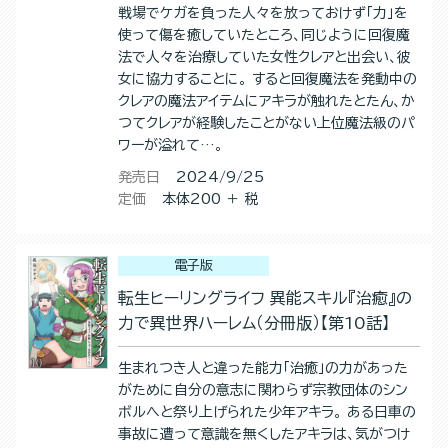
戦場でケガを負った人々を放っておけず「力」を
使って傷を癒していたところ、同じように回復魔
法で人々を治療していた女性クレアと出会い、彼
女に協力することに。 すると回復魔法を発動中の
クレアの魔法アイテムにアキラが触れたとたん、か
つてクレアが経験したことがない上位魔法級のパ
ワーが溢れて…。
発売日
2024/9/25
定価
本体200 ＋ 税
電子版
転生ヒーリングライフ 異能スキル『治癒』の
力で異世界ハーレム（分冊版）【第10話】
生まれつき人と違った能力「治癒」の力があった
がために自分の意志に関わらず宗教団体のシン
ボルへと祭り上げられた少年アキラ。 ある日車の
事故に遭って意識を無くしたアキラは、気がつけ