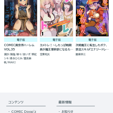
電子版
電子版
電子版
COMIC異世界ハーレム
ヨメトレ！～したっぱ戦闘
次期魔王に転生したボク、
VOL.35
員が魔王軍幹部になるため
禁忌スキル『エナジードレイ
に花嫁候補の教育を始めま
ン』で魔族無双します（分冊
葵抄
焼塩
柳々
吉いず
紫紅
空栗和太
掘骨砕三
した～（分冊版）
版）
シキ
森永ひとみ
富吉麻
帆
MAKI
コンテンツ
最新情報
COMIC Doop'z
お知らせ