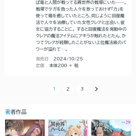
ば竜と人間が戦ってる異世界の戦場にいた――。
戦場でケガを負った人々を放っておけず「力」を
使って傷を癒していたところ、同じように回復魔
法で人々を治療していた女性クレアと出会い、彼
女に協力することに。 すると回復魔法を発動中の
クレアの魔法アイテムにアキラが触れたとたん、か
つてクレアが経験したことがない上位魔法級のパ
ワーが溢れて…。
発売日
2024/10/25
定価
本体200 ＋ 税
1
2
3
著者作品