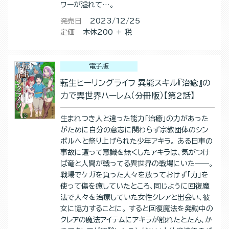
ワーが溢れて…。
発売日
2023/12/25
定価
本体200 ＋ 税
電子版
転生ヒーリングライフ 異能スキル『治癒』の
力で異世界ハーレム（分冊版）【第2話】
生まれつき人と違った能力「治癒」の力があった
がために自分の意志に関わらず宗教団体のシン
ボルへと祭り上げられた少年アキラ。 ある日車の
事故に遭って意識を無くしたアキラは、気がつけ
ば竜と人間が戦ってる異世界の戦場にいた――。
戦場でケガを負った人々を放っておけず「力」を
使って傷を癒していたところ、同じように回復魔
法で人々を治療していた女性クレアと出会い、彼
女に協力することに。 すると回復魔法を発動中の
クレアの魔法アイテムにアキラが触れたとたん、か