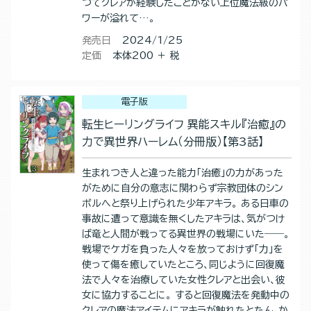
つてクレアが経験したことがない上位魔法級のパ
ワーが溢れて…。
発売日
2024/1/25
定価
本体200 ＋ 税
電子版
転生ヒーリングライフ 異能スキル『治癒』の
力で異世界ハーレム（分冊版）【第3話】
生まれつき人と違った能力「治癒」の力があった
がために自分の意志に関わらず宗教団体のシン
ボルへと祭り上げられた少年アキラ。 ある日車の
事故に遭って意識を無くしたアキラは、気がつけ
ば竜と人間が戦ってる異世界の戦場にいた――。
戦場でケガを負った人々を放っておけず「力」を
使って傷を癒していたところ、同じように回復魔
法で人々を治療していた女性クレアと出会い、彼
女に協力することに。 すると回復魔法を発動中の
クレアの魔法アイテムにアキラが触れたとたん、か