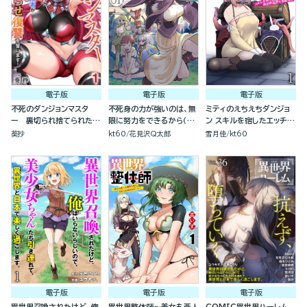
電子版
電子版
電子版
不死のダンジョンマスタ
不死身の力が強いのは、無
ミティのえちえちダンジョ
ー 裏切られ捨てられた底
限に努力をできるから（分
ン スキルを宿したエッチな
辺冒険者が元仲間の女冒険
冊版）
衣装で異世界迷宮を攻略せ
葵抄
kt60
花見沢Q太郎
雪月佳
kt60
者たちにわからせ復讐を誓
よ（分冊版）
います！（分冊版）
電子版
電子版
電子版
異世界召喚されたけど、俺
異世界整体師～美女も亜人
COMIC異世界ハーレム