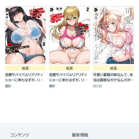
生き抜くことになりました
（分冊版）
紙版
紙版
紙版
恋愛サバイバルリアリティ
恋愛サバイバルリアリティ
可愛い義理の妹なんて、本
ショーに来たはずが、リア
ショーに来たはずが、リア
当は面倒なだけなんだが
ルサバイバルデスゲームを
ルサバイバルデスゲームを
(2)
葵抄
葵抄
ロジロ
生き抜くことになりました
生き抜くことになりました
(3)
(2)
コンテンツ
最新情報