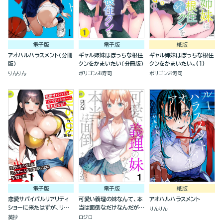
電子版
電子版
紙版
アオハルハラスメント（分冊
ギャル姉妹はぼっちな根住
ギャル姉妹はぼっちな根住
版）
クンをかまいたい（分冊版）
クンをかまいたい。(1)
りんりん
ポリゴンお寿司
ポリゴンお寿司
電子版
電子版
紙版
恋愛サバイバルリアリティ
可愛い義理の妹なんて、本
アオハルハラスメント
ショーに来たはずが、リア
当は面倒なだけなんだが
りんりん
ルサバイバルデスゲームを
（分冊版）
葵抄
ロジロ