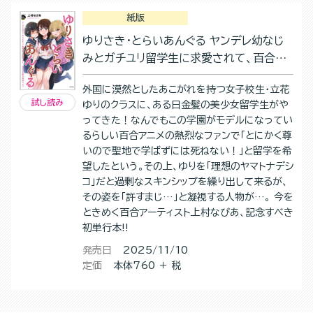
紙版
ゆりさき・とらいあんぐる ヤンデレ幼なじ
みとガチユリ留学生に求愛されて、百合の
花園が満開です！？
外国に漠然としたあこがれを持つ女子校生・立花
試し読み
ゆりのクラスに、ある日金髪の美少女留学生がや
ってきた！なんでもこの学園がモデルになってい
るらしい百合アニメの熱烈なファンで「とにかく尊
いので聖地で学ばずには死ねない！」と留学を希
望したという。その上、ゆりを「理想のヤマトナデシ
コ」だと過剰なスキンシップを繰り出して来るが、
その姿を「許すまじ…」と凝視する人物が…。 今を
ときめく百合アーティスト上村なびあ、記念すべき
初単行本!!
発売日
2025/11/10
定価
本体760 ＋ 税