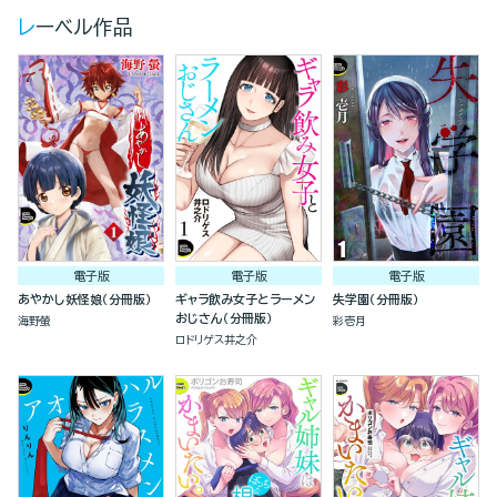
レーベル作品
電子版
電子版
電子版
あやかし妖怪娘（分冊版）
ギャラ飲み女子とラーメン
失学園（分冊版）
おじさん（分冊版）
海野螢
彩壱月
ロドリゲス井之介