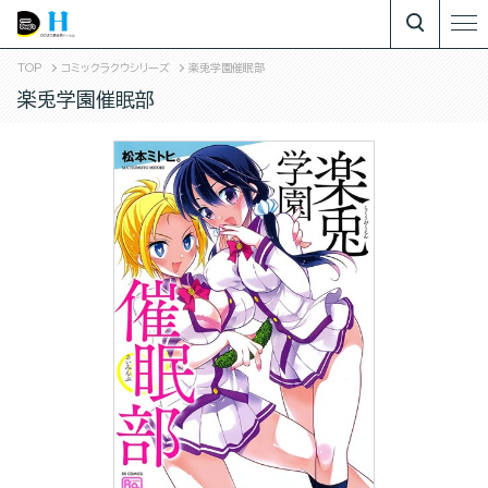
TOP
コミックラクウシリーズ
楽兎学園催眠部
楽兎学園催眠部