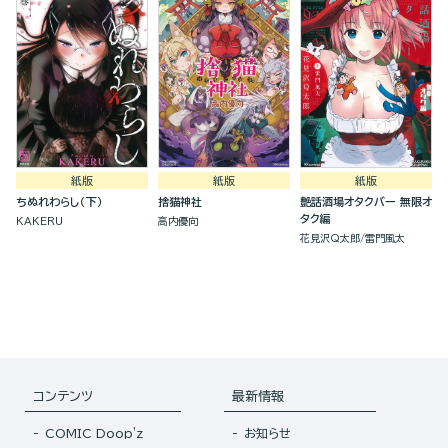
紙版
紙版
紙版
ちぬれわらし（下）
捨猫神社
艶話酒場オタクバー 無限オ
タク編
KAKERU
高内優向
花見沢Q太郎
雷門風太
コンテンツ
最新情報
COMIC Doop'z
お知らせ