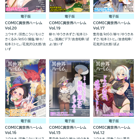
電子版
電子版
電子版
COMIC異世界ハーレム
COMIC異世界ハーレム
COMIC異世界ハーレム
Vol.20
Vol.19
Vol.17
ユウキチ.
灰色こうり
もりさ
柳々
ゆうきあずさ
松本ミト
雪月佳
kt60
柳々
ゆうきあ
きくるみ
kt60
焼塩
柳々
ヒ。
孤島ビデヲ
吉舎和幸
ぽ
ずさ
松本ミトヒ。
吉舎和幸
松本ミトヒ。
花見沢Q太郎
吉
よ
吉いず
花見沢Q太郎
ぽよ
いず
電子版
電子版
電子版
COMIC異世界ハーレム
COMIC異世界ハーレム
COMIC異世界ハーレム
Vol.16
Vol.15
Vol.12
ユウキチ.
灰色こうり
もりさ
雪月佳
kt60
柳々
ゆうきあ
ユウキチ.
灰色こうり
雪月