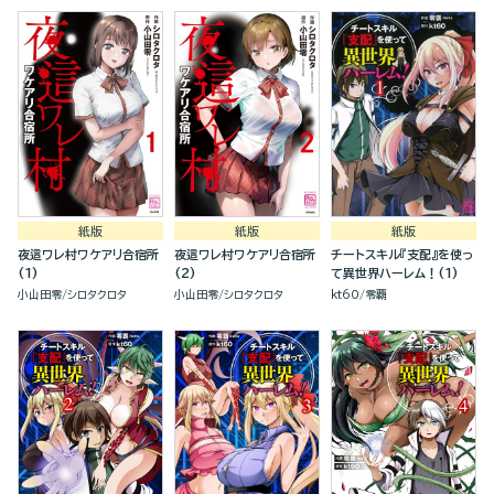
紙版
紙版
紙版
夜這ワレ村ワケアリ合宿所
夜這ワレ村ワケアリ合宿所
チートスキル『支配』を使っ
(1)
(2)
て異世界ハーレム！(1)
小山田零
シロタクロタ
小山田零
シロタクロタ
kt60
零覇