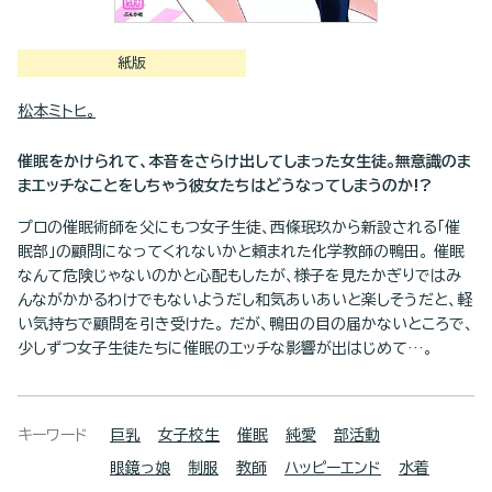
紙版
松本ミトヒ。
催眠をかけられて、本音をさらけ出してしまった女生徒。無意識のま
まエッチなことをしちゃう彼女たちはどうなってしまうのか!?
プロの催眠術師を父にもつ女子生徒、西條珉玖から新設される「催
眠部」の顧問になってくれないかと頼まれた化学教師の鴨田。 催眠
なんて危険じゃないのかと心配もしたが、様子を見たかぎりではみ
んながかかるわけでもないようだし和気あいあいと楽しそうだと、軽
い気持ちで顧問を引き受けた。 だが、鴨田の目の届かないところで、
少しずつ女子生徒たちに催眠のエッチな影響が出はじめて…。
キーワード
巨乳
女子校生
催眠
純愛
部活動
眼鏡っ娘
制服
教師
ハッピーエンド
水着