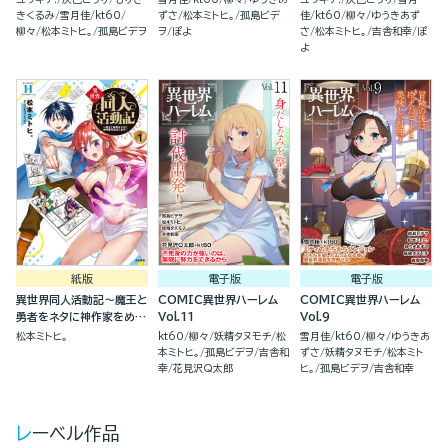
きくるみ
雪月佳
kt60
ずさ
松本ミトヒ。
孤島ビデ
佳
kt60
柳々
ゆうきあず
柳々
松本ミトヒ。
孤島ビデヲ
ヲ
ぽよ
さ
松本ミトヒ。
吉舎和幸
ぽ
よ
紙版
電子版
電子版
異世界同人活動記～魔王と
COMIC異世界ハーレム
COMIC異世界ハーレム
勇者をネタに神作家をめざ
Vol.11
Vol.9
します～(1)
松本ミトヒ。
kt60
柳々
妖精タヌモチ
松
雪月佳
kt60
柳々
ゆうきあ
本ミトヒ。
孤島ビデヲ
吉舎和
ずさ
妖精タヌモチ
松本ミト
幸
花見沢Q太郎
ヒ。
孤島ビデヲ
吉舎和幸
レーベル作品