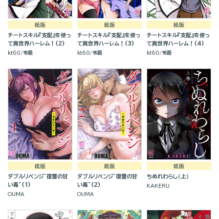
紙版
紙版
紙版
チートスキル『支配』を使っ
チートスキル『支配』を使っ
チートスキル『支配』を使っ
て異世界ハーレム！(2)
て異世界ハーレム！(3)
て異世界ハーレム！(4)
kt60
零覇
kt60
零覇
kt60
零覇
紙版
紙版
紙版
ダブルリベンジ~復讐の甘
ダブルリベンジ~復讐の甘
ちぬれわらし（上）
い毒~(1)
い毒~(2)
KAKERU
OUMA
OUMA