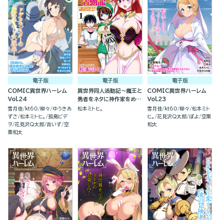
電子版
電子版
電子版
COMIC異世界ハーレム
異世界同人活動記～魔王と
COMIC異世界ハーレム
Vol.24
勇者をネタに神作家をめざ
Vol.23
します～（分冊版）
雪月佳
kt60
柳々
ゆうきあ
松本ミトヒ。
雪月佳
kt60
柳々
松本ミト
ずさ
松本ミトヒ。
孤島ビデ
ヒ。
花見沢Q太郎
ぽよ
空栗
ヲ
花見沢Q太郎
吉いず
空
和太
栗和太