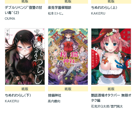
紙版
紙版
紙版
ダブルリベンジ~復讐の甘
楽兎学園催眠部
ちぬれわらし（上）
い毒~(2)
松本ミトヒ。
KAKERU
OUMA
紙版
紙版
紙版
ちぬれわらし（下）
捨猫神社
艶話酒場オタクバー 無限オ
タク編
KAKERU
高内優向
花見沢Q太郎
雷門風太