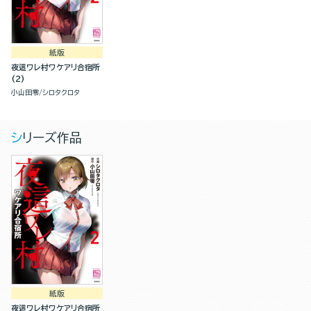
紙版
夜這ワレ村ワケアリ合宿所
(2)
小山田零
シロタクロタ
シリーズ作品
紙版
夜這ワレ村ワケアリ合宿所