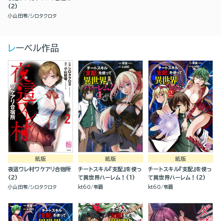
(2)
小山田零
シロタクロタ
レーベル作品
紙版
紙版
紙版
夜這ワレ村ワケアリ合宿所
チートスキル『支配』を使っ
チートスキル『支配』を使っ
(2)
て異世界ハーレム！(1)
て異世界ハーレム！(2)
小山田零
シロタクロタ
kt60
零覇
kt60
零覇