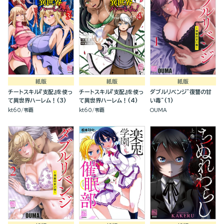
紙版
紙版
紙版
チートスキル『支配』を使っ
チートスキル『支配』を使っ
ダブルリベンジ~復讐の甘
て異世界ハーレム！(3)
て異世界ハーレム！(4)
い毒~(1)
kt60
零覇
kt60
零覇
OUMA