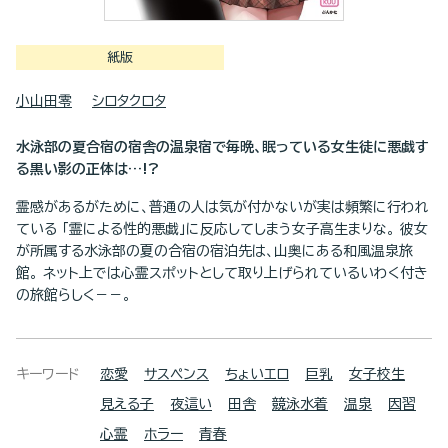
紙版
小山田零
シロタクロタ
水泳部の夏合宿の宿舎の温泉宿で毎晩、眠っている女生徒に悪戯す
る黒い影の正体は…!?
霊感があるがために、普通の人は気が付かないが実は頻繁に行われ
ている 「霊による性的悪戯」に反応してしまう女子高生まりな。 彼女
が所属する水泳部の夏の合宿の宿泊先は、山奥にある和風温泉旅
館。 ネット上では心霊スポットとして取り上げられているいわく付き
の旅館らしく－－。
キーワード
恋愛
サスペンス
ちょいエロ
巨乳
女子校生
見える子
夜這い
田舎
競泳水着
温泉
因習
心霊
ホラー
青春