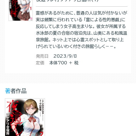
霊感があるがために、普通の人は気が付かないが
実は頻繁に行われている 「霊による性的悪戯」に
反応してしまう女子高生まりな。 彼女が所属する
水泳部の夏の合宿の宿泊先は、山奥にある和風温
泉旅館。 ネット上では心霊スポットとして取り上
げられているいわく付きの旅館らしく－－。
発売日
2023/9/8
定価
本体700 ＋ 税
著者作品