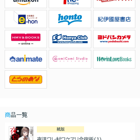
商品一覧
紙版
夜這ワレ村ワケアリ合宿所(1)