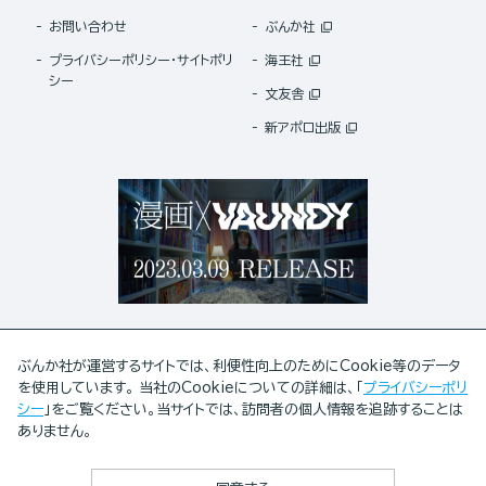
お問い合わせ
ぶんか社
プライバシーポリシー・サイトポリ
海王社
シー
文友舎
新アポロ出版
ぶんか社が運営するサイトでは、利便性向上のためにCookie等のデータ
を使用しています。 当社のCookieについての詳細は、「
プライバシーポリ
シー
」をご覧ください。当サイトでは、訪問者の個人情報を追跡することは
ABJマークは、この電子書店・電子書籍配信サービスが、著作権者からコンテンツ使用許諾を
ありません。
得た正規版配信サービスであることを示す登録商標(登録番号 第6091713号)です。
ABJマークの詳細、ABJマークを掲示しているサービスの一覧はこちら。
https://aebs.or.jp/