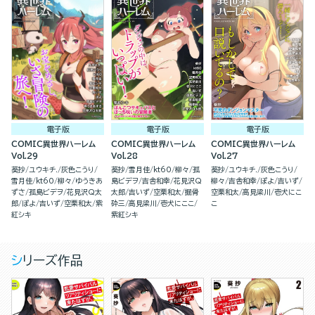
電子版
電子版
電子版
COMIC異世界ハーレム
COMIC異世界ハーレム
COMIC異世界ハーレム
Vol.29
Vol.28
Vol.27
葵抄
ユウキチ.
灰色こうり
葵抄
雪月佳
kt60
柳々
孤
葵抄
ユウキチ.
灰色こうり
雪月佳
kt60
柳々
ゆうきあ
島ビデヲ
吉舎和幸
花見沢Q
柳々
吉舎和幸
ぽよ
吉いず
ずさ
孤島ビデヲ
花見沢Q太
太郎
吉いず
空栗和太
掘骨
空栗和太
高見梁川
壱犬にこ
郎
ぽよ
吉いず
空栗和太
紫
砕三
高見梁川
壱犬にここ
こ
紅シキ
紫紅シキ
シリーズ作品