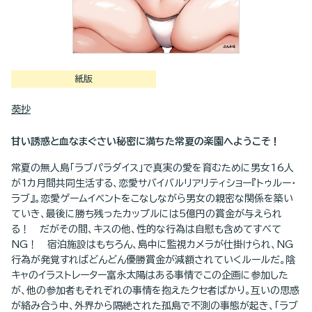
紙版
葵抄
甘い誘惑と血なまぐさい秘密に満ちた常夏の楽園へようこそ！
常夏の無人島「ラブパラダイス」で真実の愛を育むために男女16人
が1カ月間共同生活する、恋愛サバイバルリアリティショー『トゥルー・
ラブ』。恋愛ゲームイベントをこなしながら男女の親密な関係を築い
ていき、最後に勝ち残ったカップルには5億円の賞金が与えられ
る！ だがその間、キスの他、性的な行為は自慰も含めてすべて
NG！ 宿泊施設はもちろん、島中に監視カメラが仕掛けられ、NG
行為が発覚すればどんどん優勝賞金が減額されていくルールだ。陰
キャのイラストレーター富永太陽はある事情でこの企画に参加した
が、他の参加者もそれぞれの事情を抱えたクセ者ばかり。互いの思惑
が絡み合う中、外界から隔絶された孤島で不測の事態が起き、「ラブ