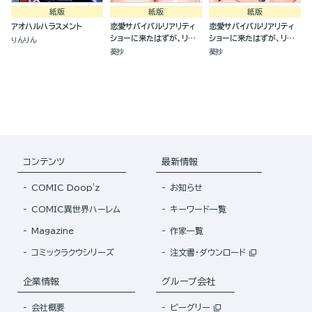
紙版
紙版
紙版
アオハルハラスメント
恋愛サバイバルリアリティ
恋愛サバイバルリアリティ
ショーに来たはずが、リア
ショーに来たはずが、リア
りんりん
ルサバイバルデスゲームを
ルサバイバルデスゲームを
葵抄
葵抄
生き抜くことになりました
生き抜くことになりました
(3)
(2)
コンテンツ
最新情報
COMIC Doop'z
お知らせ
COMIC異世界ハーレム
キーワード一覧
Magazine
作家一覧
コミックラクウシリーズ
注文書・ダウンロード
企業情報
グループ会社
会社概要
ビーグリー