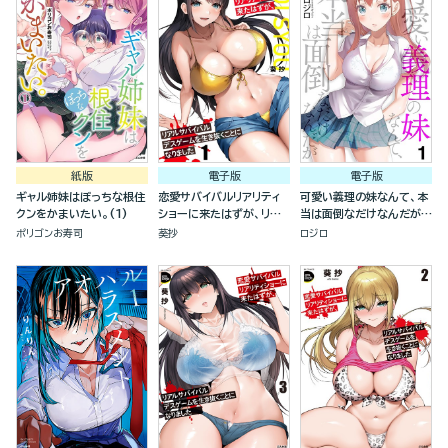
紙版
電子版
電子版
ギャル姉妹はぼっちな根住
恋愛サバイバルリアリティ
可愛い義理の妹なんて、本
クンをかまいたい。(1)
ショーに来たはずが、リア
当は面倒なだけなんだが
ルサバイバルデスゲームを
（分冊版）
ポリゴンお寿司
葵抄
ロジロ
生き抜くことになりました
（分冊版）