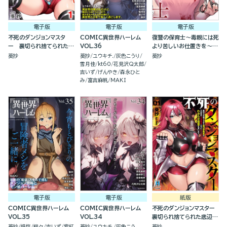
電子版
電子版
電子版
不死のダンジョンマスタ
COMIC異世界ハーレム
復讐の保育士～毒親には死
ー 裏切られ捨てられた底
VOL.36
より苦しいお仕置きを～
辺冒険者が元仲間の女冒険
（分冊版）
葵抄
葵抄
ユウキチ.
灰色こうり
葵抄
者たちにわからせ復讐を誓
雪月佳
kt60
花見沢Q太郎
います！（分冊版）
吉いず
げんやき
森永ひと
み
富吉麻帆
MAKI
電子版
電子版
紙版
COMIC異世界ハーレム
COMIC異世界ハーレム
不死のダンジョンマスター
VOL.35
VOL.34
裏切られ捨てられた底辺冒
険者が元仲間の女冒険者た
葵抄
焼塩
柳々
吉いず
紫紅
葵抄
ユウキチ.
灰色こう
葵抄