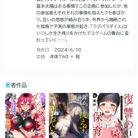
富永太陽はある事情でこの企画に参加したが、他
の参加者もそれぞれの事情を抱えたクセ者ばか
り。互いの思惑が絡み合う中、外界から隔絶され
た孤島で不測の事態が起き、「ラブパラダイス」は
いつしか生き残りをかけたデスゲームの舞台に変
わっていく――。
発売日
2024/6/10
定価
本体760 ＋ 税
著者作品