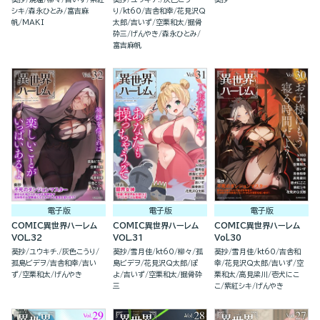
ちにわからせ復讐を誓いま
シキ
森永ひとみ
富吉麻
り
kt60
吉舎和幸
花見沢Q
す！（１）
帆
MAKI
太郎
吉いず
空栗和太
掘骨
砕三
げんやき
森永ひとみ
富吉麻帆
電子版
電子版
電子版
COMIC異世界ハーレム
COMIC異世界ハーレム
COMIC異世界ハーレム
VOL.32
VOL.31
Vol.30
葵抄
ユウキチ.
灰色こうり
葵抄
雪月佳
kt60
柳々
孤
葵抄
雪月佳
kt60
吉舎和
孤島ビデヲ
吉舎和幸
吉い
島ビデヲ
花見沢Q太郎
ぽ
幸
花見沢Q太郎
吉いず
空
ず
空栗和太
げんやき
よ
吉いず
空栗和太
掘骨砕
栗和太
高見梁川
壱犬にこ
三
こ
紫紅シキ
げんやき