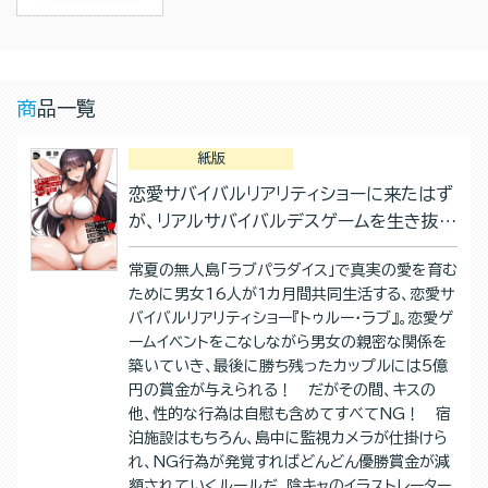
商品一覧
紙版
恋愛サバイバルリアリティショーに来たはず
が、リアルサバイバルデスゲームを生き抜く
ことになりました(1)
常夏の無人島「ラブパラダイス」で真実の愛を育む
ために男女16人が1カ月間共同生活する、恋愛サ
バイバルリアリティショー『トゥルー・ラブ』。恋愛ゲ
ームイベントをこなしながら男女の親密な関係を
築いていき、最後に勝ち残ったカップルには5億
円の賞金が与えられる！ だがその間、キスの
他、性的な行為は自慰も含めてすべてNG！ 宿
泊施設はもちろん、島中に監視カメラが仕掛けら
れ、NG行為が発覚すればどんどん優勝賞金が減
額されていくルールだ。陰キャのイラストレーター