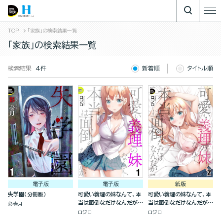
TOP
「家族」の検索結果一覧
「家族」の検索結果一覧
検索結果
4件
新着順
タイトル順
電子版
電子版
紙版
失学園（分冊版）
可愛い義理の妹なんて、本
可愛い義理の妹なんて、本
当は面倒なだけなんだが
当は面倒なだけなんだが
彩壱月
（分冊版）
(2)
ロジロ
ロジロ