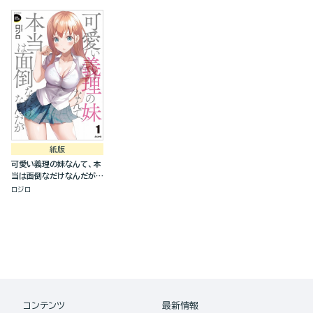
紙版
可愛い義理の妹なんて、本
当は面倒なだけなんだが
(1)
ロジロ
コンテンツ
最新情報