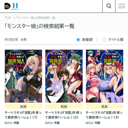
TOP
「モンスター娘」の検索結果一覧
「モンスター娘」の検索結果一覧
検索結果
4件
新着順
タイトル順
紙版
紙版
紙版
チートスキル『支配』を使っ
チートスキル『支配』を使っ
チートスキル『支配』を使っ
て異世界ハーレム！(1)
て異世界ハーレム！(2)
て異世界ハーレム！(3)
kt60
零覇
kt60
零覇
kt60
零覇