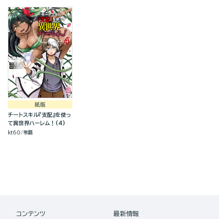
紙版
チートスキル『支配』を使っ
て異世界ハーレム！(4)
kt60
零覇
コンテンツ
最新情報