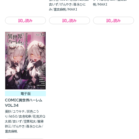
吉いず
げんやき
森永ひと
帆
MAKI
み
富吉麻帆
MAKI
試し読み
試し読み
試し読み
電子版
COMIC異世界ハーレム
VOL.34
葵抄
ユウキチ.
灰色こう
り
kt60
吉舎和幸
花見沢Q
太郎
吉いず
空栗和太
掘骨
砕三
げんやき
森永ひとみ
富吉麻帆