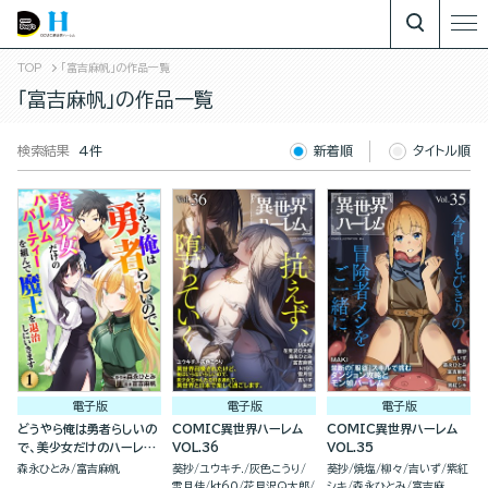
TOP
「富吉麻帆」の作品一覧
「富吉麻帆」の作品一覧
検索結果
4件
新着順
タイトル順
電子版
電子版
電子版
どうやら俺は勇者らしいの
COMIC異世界ハーレム
COMIC異世界ハーレム
で、美少女だけのハーレム
VOL.36
VOL.35
パーティを組んで魔王を退
森永ひとみ
富吉麻帆
葵抄
ユウキチ.
灰色こうり
葵抄
焼塩
柳々
吉いず
紫紅
治しにいきます（分冊版）
雪月佳
kt60
花見沢Q太郎
シキ
森永ひとみ
富吉麻